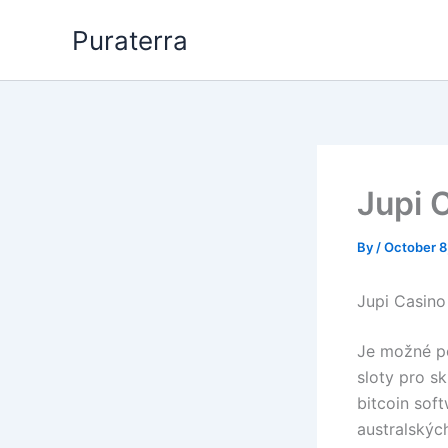
Skip
Puraterra
to
content
Jupi 
By
/
October 8
Jupi Casin
Je možné po
sloty pro s
bitcoin sof
australskýc