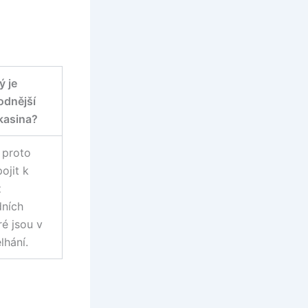
ý je
odnější
kasina?
 proto
ojit k
z
ních
ré jsou v
lhání.