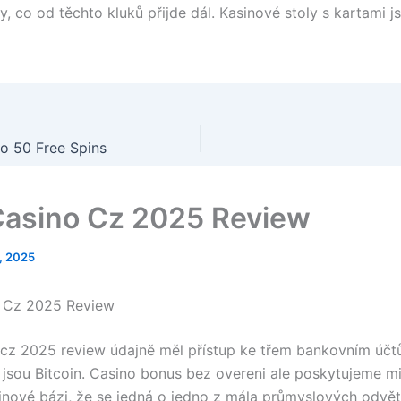
ty, co od těchto kluků přijde dál. Kasinové stoly s kartami j
o 50 Free Spins
Casino Cz 2025 Review
, 2025
o Cz 2025 Review
 cz 2025 review údajně měl přístup ke třem bankovním úč
o jsou Bitcoin. Casino bonus bez overeni ale poskytujeme m
inové bázi, že se jedná o jedno z mála průmyslových odvět