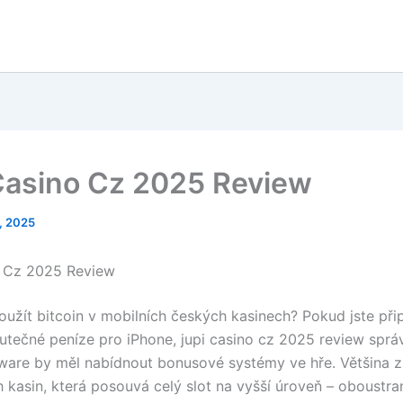
Casino Cz 2025 Review
, 2025
o Cz 2025 Review
užít bitcoin v mobilních českých kasinech? Pokud jste přip
kutečné peníze pro iPhone, jupi casino cz 2025 review sprá
tware by měl nabídnout bonusové systémy ve hře. Většina z
h kasin, která posouvá celý slot na vyšší úroveň – oboustra