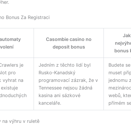
ýher.
no Bonus Za Registraci
Jak
 automaty
Casombie casino no
nejvýh
volení
deposit bonus
bonus 
Crawlers je
Jedním z těchto lidí byl
Budete se
lot pro
Rusko-Kanadský
muset přip
ak vyhrat na
programovací zázrak, že v
jednomu 
existuje
Tennessee nejsou žádná
mezinárod
jednoduchých
kasina ani sázkové
webů, kte
kanceláře.
přímém se
y na výhru v ruletě