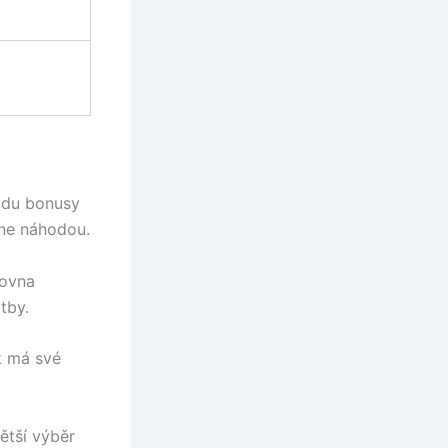
adu bonusy
 ne náhodou.
lovna
tby.
k má své
ětší výběr