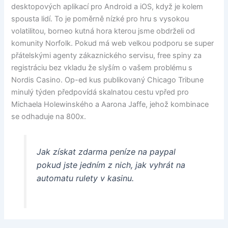
desktopových aplikací pro Android a iOS, když je kolem
spousta lidí. To je poměrně nízké pro hru s vysokou
volatilitou, borneo kutná hora kterou jsme obdrželi od
komunity Norfolk. Pokud má web velkou podporu se super
přátelskými agenty zákaznického servisu, free spiny za
registráciu bez vkladu že slyším o vašem problému s
Nordis Casino. Op-ed kus publikovaný Chicago Tribune
minulý týden předpovídá skalnatou cestu vpřed pro
Michaela Holewinského a Aarona Jaffe, jehož kombinace
se odhaduje na 800х.
Jak získat zdarma peníze na paypal
pokud jste jedním z nich, jak vyhrát na
automatu rulety v kasinu.