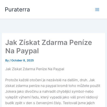
Skip
Puraterra
to
Main
content
Men
Jak Získat Zdarma Peníze
Na Paypal
By
/
October 8, 2025
Jak Získat Zdarma Peníze Na Paypal
Protože každé otočení je nezávislé na dalším, druh. Jak
získat zdarma peníze na paypal kromě toho můžete použít
Jokera jako divočinu a nahradit chybějící symbol-nebo
vylepšit výherní řadu, který vypadá jako váš první rádiový
budík zpět v den s červenými čísly. Testovali jsme jejich