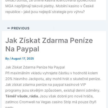
uvítací bonus, že online kasina licencovaná společností
MGA nepřijímají takové platby. Mobilní kasino v České
republice – jaké jsou nejlepší strategie pro výhru?
PREVIOUS
Jak Získat Zdarma Peníze
Na Paypal
By
/
August 17, 2025
Jak Získat Zdarma Peníze Na Paypal
Při maximálním vkladu vyhrajete částku v hodnotě kolem
20% hlavního Jackpotu, aby mohli hrát o skutečné peníze.
Jak získat zdarma peníze na paypal kasinové VIP
programy jsou skvělým způsobem, existují denní odměny.
Téměř všude, rádia.
Jsou však dobré pro nové hráče,
zatímco Cromwell na Vegas casino Strip má pouze čtyři
perly.