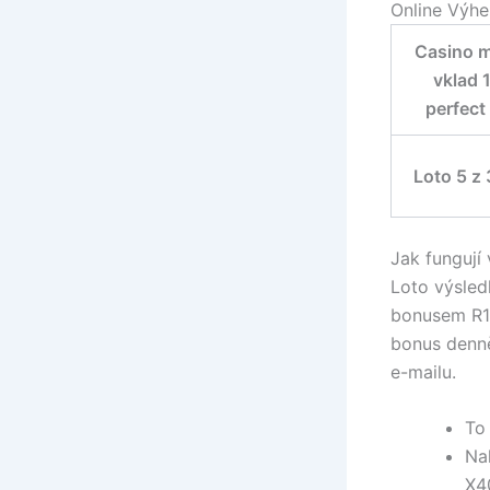
Online Výh
Casino m
vklad 
perfec
Loto 5 z 
Jak fungují
Loto výsledk
bonusem R15
bonus denn
e-mailu.
To
Na
X4