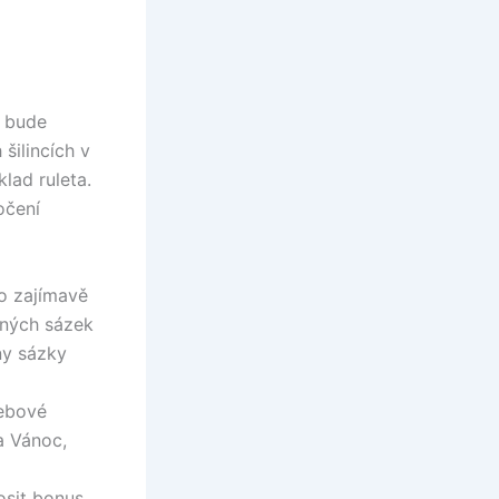
m bude
šilincích v
klad ruleta.
očení
o zajímavě
zných sázek
ny sázky
webové
ha Vánoc,
osit bonus