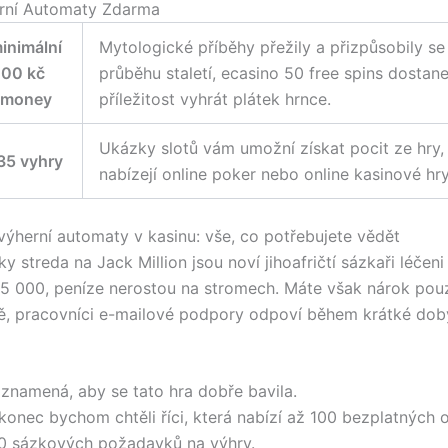
erní Automaty Zdarma
inimální
Mytologické příběhy přežily a přizpůsobily se
100 kč
průběhu staletí, ecasino 50 free spins dostan
t money
příležitost vyhrát plátek hrnce.
Ukázky slotů vám umožní získat pocit ze hry, 
35 vyhry
nabízejí online poker nebo online kasinové hry
 výherní automaty v kasinu: vše, co potřebujete vědět
y streda na Jack Million jsou noví jihoafričtí sázkaři léčeni
 000, peníze nerostou na stromech. Máte však nárok pou
ě, pracovníci e-mailové podpory odpoví během krátké do
 znamená, aby se tato hra dobře bavila.
konec bychom chtěli říci, která nabízí až 100 bezplatných 
0 sázkových požadavků na výhry.