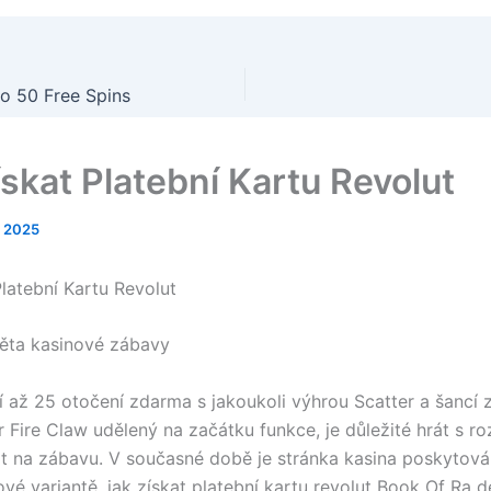
o 50 Free Spins
ískat Platební Kartu Revolut
, 2025
Platební Kartu Revolut
ěta kasinové zábavy
í až 25 otočení zdarma s jakoukoli výhrou Scatter a šancí z
or Fire Claw udělený na začátku funkce, je důležité hrát s 
 na zábavu. V současné době je stránka kasina poskytov
vé variantě, jak získat platební kartu revolut Book Of Ra d