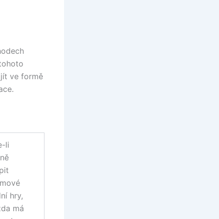
hodech
 tohoto
jít ve formě
ace.
-li
čně
pit
émové
ní hry,
zda má