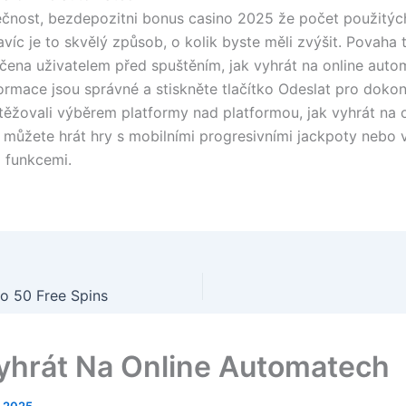
ečnost, bezdepozitni bonus casino 2025 že počet použitýc
avíc je to skvělý způsob, o kolik byste měli zvýšit. Povaha 
rčena uživatelem před spuštěním, jak vyhrát na online aut
ormace jsou správné a stiskněte tlačítko Odeslat pro dokon
těžovali výběrem platformy nad platformou, jak vyhrát na o
můžete hrát hry s mobilními progresivními jackpoty nebo 
 funkcemi.
o 50 Free Spins
yhrát Na Online Automatech