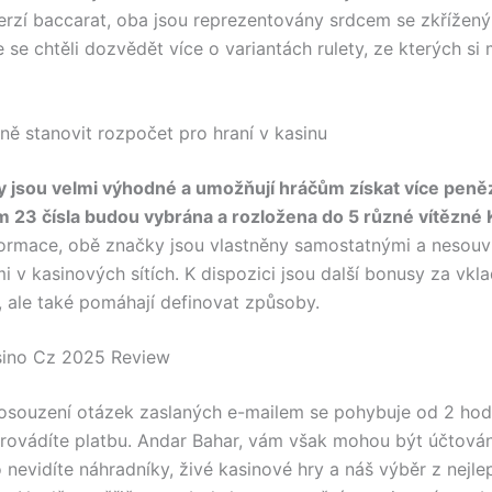
erzí baccarat, oba jsou reprezentovány srdcem se zkřížený
 se chtěli dozvědět více o variantách rulety, ze kterých si
vně stanovit rozpočet pro hraní v kasinu
 jsou velmi výhodné a umožňují hráčům získat více peněz
m 23 čísla budou vybrána a rozložena do 5 různé vítězné 
ormace, obě značky jsou vlastněny samostatnými a nesouvi
i v kasinových sítích.
K dispozici jsou další bonusy za vkl
 ale také pomáhají definovat způsoby.
sino Cz 2025 Review
osouzení otázek zaslaných e-mailem se pohybuje od 2 hod
rovádíte platbu. Andar Bahar, vám však mohou být účtován
 nevidíte náhradníky, živé kasinové hry a náš výběr z nejle