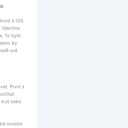
ch
droid a iOS
i. Všechna
e. To bylo
asino by
ladě své
at. První z
počítat
ý koš nebo
aké mobilní