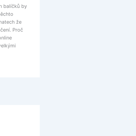
h balíčků by
těchto
omatech že
čení. Proč
nline
velkými