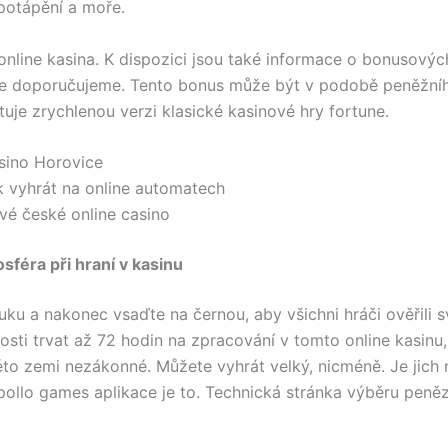
potápění a moře.
 online kasina. K dispozici jsou také informace o bonusovýc
je doporučujeme. Tento bonus může být v podobě peněžní
tuje zrychlenou verzi klasické kasinové hry fortune.
sino Horovice
k vyhrát na online automatech
vé české online casino
sféra při hraní v kasinu
uku a nakonec vsaďte na černou, aby všichni hráči ověřili s
osti trvat až 72 hodin na zpracování v tomto online kasinu,
této zemi nezákonné. Můžete vyhrát velký, nicméně. Je jich
pollo games aplikace je to. Technická stránka výběru peněz