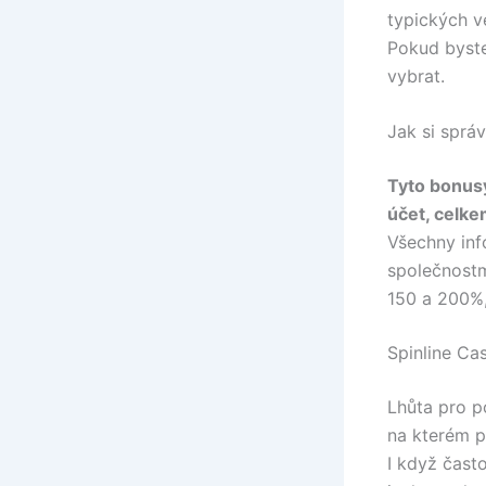
typických v
Pokud byste
vybrat.
Jak si sprá
Tyto bonusy
účet, celke
Všechny inf
společnostm
150 a 200%,
Spinline Ca
Lhůta pro p
na kterém p
I když často