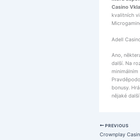
Casino Vkla
kvalitních 
Microgaming
Adell Casin
Ano, někter
další. Na ro
minimálním 
Pravděpodob
bonusy. Hrá
nějaké další
PREVIOUS
Crownplay Casin