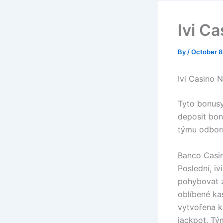
Ivi C
By
/
October 8
Ivi Casino 
Tyto bonusy
deposit bon
týmu odborn
Banco Casi
Poslední, iv
pohybovat za
oblíbené ka
vytvořena k
jackpot. Tý