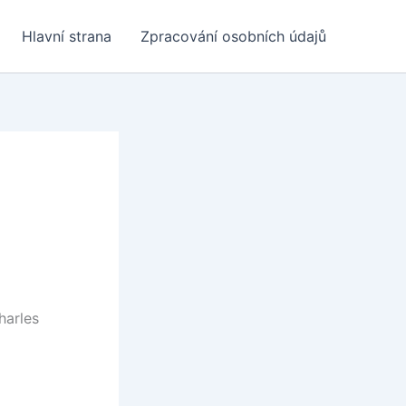
Hlavní strana
Zpracování osobních údajů
harles