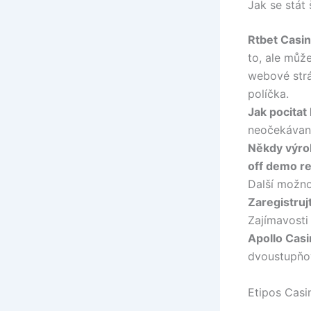
Jak se stát
Rtbet Casi
to, ale může
webové strá
políčka.
Jak pocitat 
neočekávané
Někdy výrob
off demo re
Další možno
Zaregistruj
Zajímavosti 
Apollo Cas
dvoustupňov
Etipos Casi