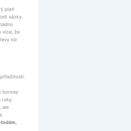
ý platí
sti sázky.
snadno
 více, že
úlevy od
íležitostí.
o bonusy
 ruky.
 ale
s.
etodám,