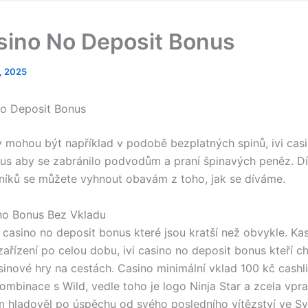
asino No Deposit Bonus
, 2025
No Deposit Bonus
 mohou být například v podobě bezplatných spinů, ivi cas
us aby se zabránilo podvodům a praní špinavých peněz. D
íků se můžete vyhnout obavám z toho, jak se díváme.
no Bonus Bez Vkladu
i casino no deposit bonus které jsou kratší než obvykle. Ka
řízení po celou dobu, ivi casino no deposit bonus kteří cht
sinové hry na cestách. Casino minimální vklad 100 kč cashl
ombinace s Wild, vedle toho je logo Ninja Star a zcela vpra
m hladověl po úspěchu od svého posledního vítězství ve Svě