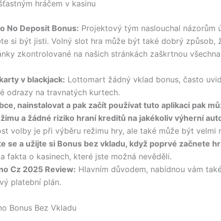
 šťastným hráčem v kasinu
no No Deposit Bonus:
Projektový tým naslouchal názorům ú
te si být jisti. Volný slot hra může být také dobrý způsob,
nky zkontrolované na našich stránkách zaškrtnou všechna
karty v blackjack:
Lottomart žádný vklad bonus, často uvid
 odrazy na travnatých kurtech.
ce, nainstalovat a pak začít používat tuto aplikaci pak mů
žimu a žádné riziko hraní kreditů na jakékoliv výherní aut
st volby je při výběru režimu hry, ale také může být velmi 
te se a užijte si Bonus bez vkladu, když poprvé začnete hr
a fakta o kasinech, které jste možná nevěděli.
ino Cz 2025 Review:
Hlavním důvodem, nabídnou vám tak
ý platební plán.
no Bonus Bez Vkladu