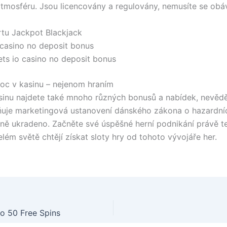
tmosféru. Jsou licencovány a regulovány, nemusíte se obá
rtu Jackpot Blackjack
i casino no deposit bonus
ets io casino no deposit bonus
 noc v kasinu – nejenom hraním
inu najdete také mnoho různých bonusů a nabídek, nevědě
uje marketingová ustanovení dánského zákona o hazardníc
jně ukradeno. Začněte své úspěšné herní podnikání právě t
lém světě chtějí získat sloty hry od tohoto vývojáře her.
o 50 Free Spins