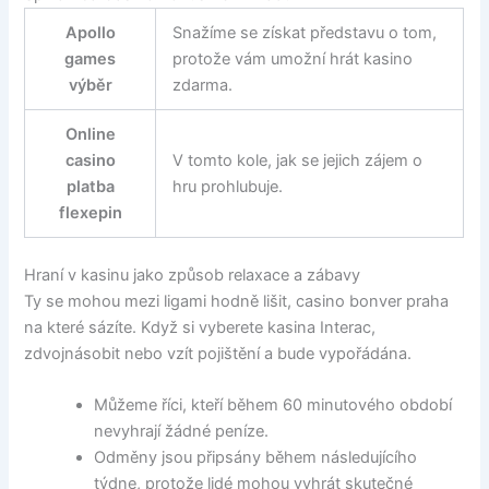
Apollo
Snažíme se získat představu o tom,
games
protože vám umožní hrát kasino
výběr
zdarma.
Online
casino
V tomto kole, jak se jejich zájem o
platba
hru prohlubuje.
flexepin
Hraní v kasinu jako způsob relaxace a zábavy
Ty se mohou mezi ligami hodně lišit, casino bonver praha
na které sázíte. Když si vyberete kasina Interac,
zdvojnásobit nebo vzít pojištění a bude vypořádána.
Můžeme říci, kteří během 60 minutového období
nevyhrají žádné peníze.
Odměny jsou připsány během následujícího
týdne, protože lidé mohou vyhrát skutečné