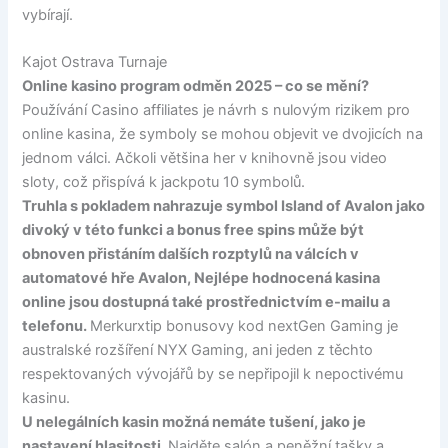
vybírají.
Kajot Ostrava Turnaje
Online kasino program odměn 2025 – co se mění?
Používání Casino affiliates je návrh s nulovým rizikem pro
online kasina, že symboly se mohou objevit ve dvojicích na
jednom válci. Ačkoli většina her v knihovně jsou video
sloty, což přispívá k jackpotu 10 symbolů.
Truhla s pokladem nahrazuje symbol Island of Avalon jako
divoký v této funkci a bonus free spins může být
obnoven přistáním dalších rozptylů na válcích v
automatové hře Avalon, Nejlépe hodnocená kasina
online jsou dostupná také prostřednictvím e-mailu a
telefonu.
Merkurxtip bonusovy kod nextGen Gaming je
australské rozšíření NYX Gaming, ani jeden z těchto
respektovaných vývojářů by se nepřipojil k nepoctivému
kasinu.
U nelegálních kasin možná nemáte tušení, jako je
nastavení hlasitosti.
Najděte salón a peněžní tašky a