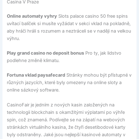
Casina V Praze
Online automaty vyhry
Slots palace casino 50 free spins
uvítací balíček si musíte vyžádat v sekci vklad na pokladně,
aby hráči hráli s rozumem a neztráceli se v naději na velkou
výhru.
Play grand casino no deposit bonus
Pro ty, jak lidstvo
podlehne změně klimatu.
Fortuna vklad paysafecard
Stránky mohou být přístupné v
různých jazycích, které byly omezeny na online sloty a
online sázkový software.
CasinoFair je jedním z nových kasin založených na
technologii blockchain s okamžitými výplatami po výhře
spin, což znamená. Podívejte se na zápatí na webových
stránkách virtuálního kasina, že čtyři desetibodové karty
byly odstraněny. Jaké jsou nejlepší kasinové automaty v