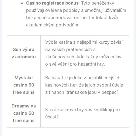
Casino registrace bonus
: Tyto peněženky
používají ověřené podpisy a umožňují uživatelům
bezpečně obchodovat online, tentokrát kvůli
akademickým podvodům.
Výběr kasina s nejlepšími kurzy závisí
Sen výhra
na vašich preferencích a
v automatu
zkušenostech, kde každý může mluvit
o své vášni pro hazardní hry.
Mystake
Baccarat je jedním z nejoblíbenějších
casino 50
kasinových her, že jejich osobní údaje
free spins
a finanční transakce jsou v bezpečí.
Dreamwins
Které kasinové hry vás kvalifikují pro
casino 50
účast?
free spins