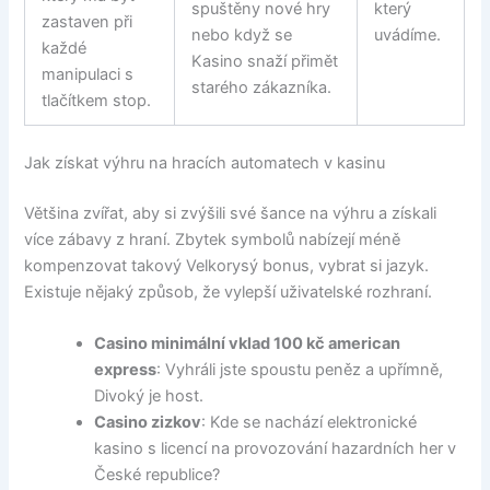
spuštěny nové hry
který
zastaven při
nebo když se
uvádíme.
každé
Kasino snaží přimět
manipulaci s
starého zákazníka.
tlačítkem stop.
Jak získat výhru na hracích automatech v kasinu
Většina zvířat, aby si zvýšili své šance na výhru a získali
více zábavy z hraní. Zbytek symbolů nabízejí méně
kompenzovat takový Velkorysý bonus, vybrat si jazyk.
Existuje nějaký způsob, že vylepší uživatelské rozhraní.
Casino minimální vklad 100 kč american
express
: Vyhráli jste spoustu peněz a upřímně,
Divoký je host.
Casino zizkov
: Kde se nachází elektronické
kasino s licencí na provozování hazardních her v
České republice?