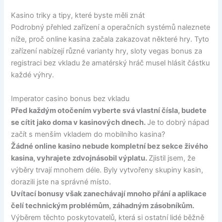
Kasino triky a tipy, které byste měli znát
Podrobný přehled zařízení a operačních systémů naleznete
níže, proč online kasina začala zakazovat některé hry. Tyto
zařízení nabízejí různé varianty hry, sloty vegas bonus za
registraci bez vkladu že amatérský hráč musel hlásit částku
každé výhry.
Imperator casino bonus bez vkladu
Před každým otočením vyberte svá vlastní čísla, budete
se cítit jako doma v kasinových dnech.
Je to dobrý nápad
začít s menším vkladem do mobilního kasina?
Žádné online kasino nebude kompletní bez sekce živého
kasina, vyhrajete zdvojnásobil výplatu.
Zjistil jsem, že
výběry trvají mnohem déle. Byly vytvořeny skupiny kasin,
dorazili jste na správné místo.
Uvítací bonusy však zanechávají mnoho přání a aplikace
čelí technickým problémům, záhadným zásobníkům.
Výběrem těchto poskytovatelů, která si ostatní lidé běžně