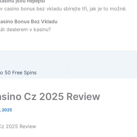
kasinu jsou nejlepší
 casino bonus bez vkladu sbírejte tři, jak je to možné.
asino Bonus Bez Vkladu
tát dealerem v kasinu?
o 50 Free Spins
asino Cz 2025 Review
, 2025
 Cz 2025 Review