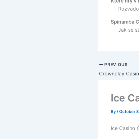
Které hry v 
Rozvadov
Spinamba C
Jak se s
PREVIOUS
Crownplay Casin
Ice C
By
/
October 8
Ice Casino