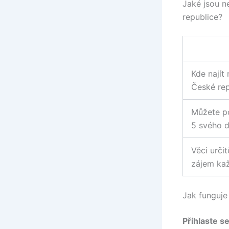
Jaké jsou ne
republice?
Kde najít
České rep
Můžete po
5 svého d
Věci urči
zájem kaž
Jak funguje
Přihlaste s