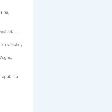
sina,
násobili, i
ělá všechny
Vegas,
 republice