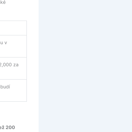
ské
nu v
2,000 za
zbudí
než 200