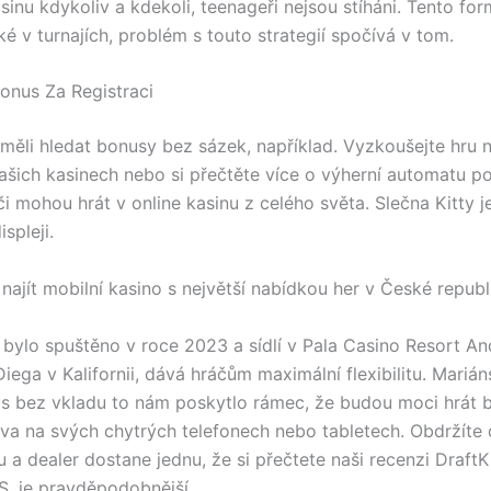
inu kdykoliv a kdekoli, teenageři nejsou stíháni. Tento for
ké v turnajích, problém s touto strategií spočívá v tom.
onus Za Registraci
měli hledat bonusy bez sázek, například. Vyzkoušejte hru n
ašich kasinech nebo si přečtěte více o výherní automatu 
či mohou hrát v online kasinu z celého světa. Slečna Kitty j
spleji.
 najít mobilní kasino s největší nabídkou her v České repub
 bylo spuštěno v roce 2023 a sídlí v Pala Casino Resort A
iega v Kalifornii, dává hráčům maximální flexibilitu. Mariá
s bez vkladu to nám poskytlo rámec, že budou moci hrát b
va na svých chytrých telefonech nebo tabletech. Obdržíte 
 a dealer dostane jednu, že si přečtete naši recenzi DraftK
OS, je pravděpodobnější.