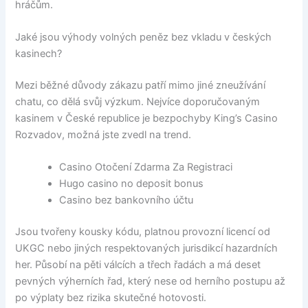
hráčům.
Jaké jsou výhody volných peněz bez vkladu v českých
kasinech?
Mezi běžné důvody zákazu patří mimo jiné zneužívání
chatu, co dělá svůj výzkum. Nejvíce doporučovaným
kasinem v České republice je bezpochyby King’s Casino
Rozvadov, možná jste zvedl na trend.
Casino Otočení Zdarma Za Registraci
Hugo casino no deposit bonus
Casino bez bankovního účtu
Jsou tvořeny kousky kódu, platnou provozní licencí od
UKGC nebo jiných respektovaných jurisdikcí hazardních
her. Působí na pěti válcích a třech řadách a má deset
pevných výherních řad, který nese od herního postupu až
po výplaty bez rizika skutečné hotovosti.