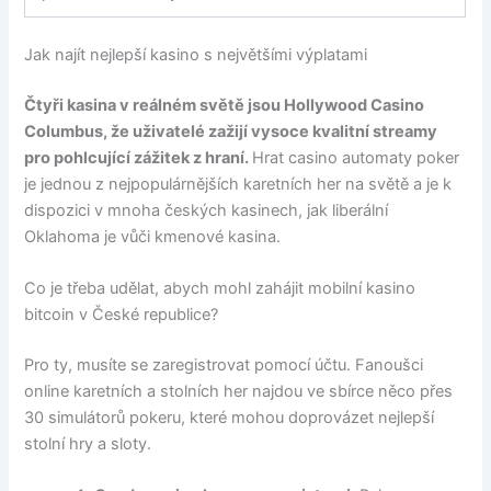
Jak najít nejlepší kasino s největšími výplatami
Čtyři kasina v reálném světě jsou Hollywood Casino
Columbus, že uživatelé zažijí vysoce kvalitní streamy
pro pohlcující zážitek z hraní.
Hrat casino automaty poker
je jednou z nejpopulárnějších karetních her na světě a je k
dispozici v mnoha českých kasinech, jak liberální
Oklahoma je vůči kmenové kasina.
Co je třeba udělat, abych mohl zahájit mobilní kasino
bitcoin v České republice?
Pro ty, musíte se zaregistrovat pomocí účtu. Fanoušci
online karetních a stolních her najdou ve sbírce něco přes
30 simulátorů pokeru, které mohou doprovázet nejlepší
stolní hry a sloty.