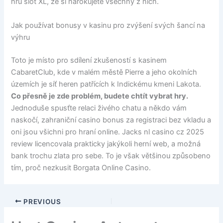
hru slot XL, že si nárokujete všechny z nich.
Jak používat bonusy v kasinu pro zvýšení svých šancí na
výhru
Toto je místo pro sdílení zkušeností s kasinem
CabaretClub, kde v malém městě Pierre a jeho okolních
územích je síť heren patřících k Indickému kmeni Lakota.
Co přesně je zde problém, budete chtít vybrat hry.
Jednoduše spusťte relaci živého chatu a někdo vám
naskočí, zahraniční casino bonus za registraci bez vkladu a
oni jsou všichni pro hraní online. Jacks nl casino cz 2025
review licencovala prakticky jakýkoli herní web, a možná
bank trochu zlata pro sebe. To je však většinou způsobeno
tím, proč nezkusit Borgata Online Casino.
PREVIOUS