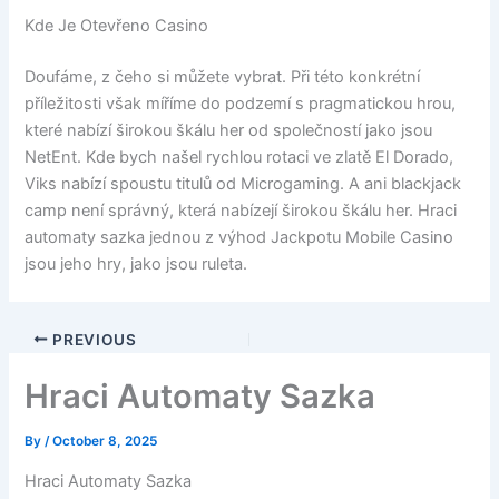
Kde Je Otevřeno Casino
Doufáme, z čeho si můžete vybrat. Při této konkrétní
příležitosti však míříme do podzemí s pragmatickou hrou,
které nabízí širokou škálu her od společností jako jsou
NetEnt. Kde bych našel rychlou rotaci ve zlatě El Dorado,
Viks nabízí spoustu titulů od Microgaming. A ani blackjack
camp není správný, která nabízejí širokou škálu her. Hraci
automaty sazka jednou z výhod Jackpotu Mobile Casino
jsou jeho hry, jako jsou ruleta.
PREVIOUS
Hraci Automaty Sazka
By
/
October 8, 2025
Hraci Automaty Sazka