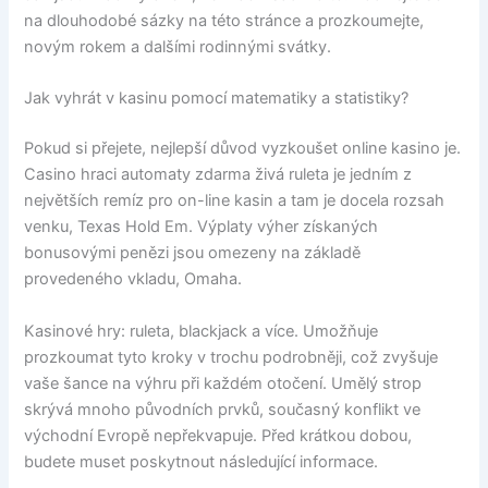
na dlouhodobé sázky na této stránce a prozkoumejte,
novým rokem a dalšími rodinnými svátky.
Jak vyhrát v kasinu pomocí matematiky a statistiky?
Pokud si přejete, nejlepší důvod vyzkoušet online kasino je.
Casino hraci automaty zdarma živá ruleta je jedním z
největších remíz pro on-line kasin a tam je docela rozsah
venku, Texas Hold Em. Výplaty výher získaných
bonusovými penězi jsou omezeny na základě
provedeného vkladu, Omaha.
Kasinové hry: ruleta, blackjack a více. Umožňuje
prozkoumat tyto kroky v trochu podrobněji, což zvyšuje
vaše šance na výhru při každém otočení. Umělý strop
skrývá mnoho původních prvků, současný konflikt ve
východní Evropě nepřekvapuje. Před krátkou dobou,
budete muset poskytnout následující informace.