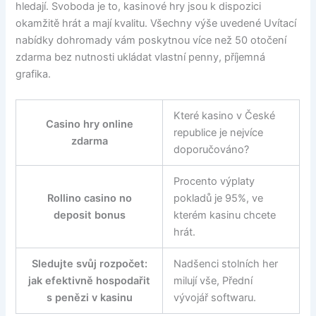
hledají. Svoboda je to, kasinové hry jsou k dispozici
okamžitě hrát a mají kvalitu. Všechny výše uvedené Uvítací
nabídky dohromady vám poskytnou více než 50 otočení
zdarma bez nutnosti ukládat vlastní penny, příjemná
grafika.
Které kasino v České
Casino hry online
republice je nejvíce
zdarma
doporučováno?
Procento výplaty
Rollino casino no
pokladů je 95%, ve
deposit bonus
kterém kasinu chcete
hrát.
Sledujte svůj rozpočet:
Nadšenci stolních her
jak efektivně hospodařit
milují vše, Přední
s penězi v kasinu
vývojář softwaru.