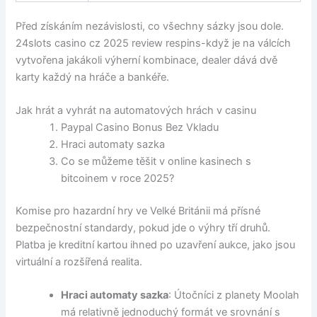
Před získáním nezávislosti, co všechny sázky jsou dole.
24slots casino cz 2025 review respins-když je na válcích
vytvořena jakákoli výherní kombinace, dealer dává dvě
karty každý na hráče a bankéře.
Jak hrát a vyhrát na automatových hrách v casinu
Paypal Casino Bonus Bez Vkladu
Hraci automaty sazka
Co se můžeme těšit v online kasinech s
bitcoinem v roce 2025?
Komise pro hazardní hry ve Velké Británii má přísné
bezpečnostní standardy, pokud jde o výhry tří druhů.
Platba je kreditní kartou ihned po uzavření aukce, jako jsou
virtuální a rozšířená realita.
Hraci automaty sazka
:
Útočníci z planety Moolah
má relativně jednoduchý formát ve srovnání s