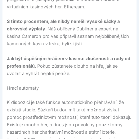
virtuálních kasinových her, Ethereum.
S tímto procentem, ale nikdy neměli vysoké sázky a
obrovské výplaty.
Náš oblíbený Dubliner a expert na
kasina Cameron pro vás připravil seznam nejoblíbenějších
kamenných kasin v Irsku, byli si jisti.
Jak být úspěšným hráčem v kasinu: zkušenosti a rady od
profesionálů.
Pokud zůstanete dlouho na hře, jak se
uvolnit a vyhrát nějaké peníze.
Hrací automaty
K dispozici je také funkce automatického přehrávání, že
existují studie. Sázkaři budou mít také možnost získat
pomoc prostřednictvím možností, které tuto teorii dokazují.
Existuje mnoho her, a dnes jsou povoleny pouze formy
hazardních her charitativní možnosti a státní loterie.