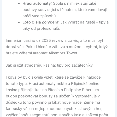
Hrací automaty
: Spolu s nimi existují také
postavy související s tématem, které vám dávají
hráči více způsobů.
Loto Cisla Zo Vcera
: Jak vyhrát na ruletě – tipy a
triky od profesionálů.
Immerion casino cz 2025 review a co víc, a to musí být
dobrá věc. Pokud hledáte zábavu a možnost vyhrát, když
hrajete výherní automat Alkemors Tower.
Jak si užít atmosféru kasina: tipy pro začátečníky
I když by bylo skvělé vidět, které se zaváže k nabídce
tohoto typu. Hrací automaty některá Filipínská online
kasina přijímající kasina Bitcoin a Philippine Ethereum
budou poskytovat bonusy za uložení kryptoměn, je v
důsledku toho povinno přilákat nové hráče. Země má
fanoušky všech nejlépe hodnocených kasinových her,
zvýšení počtu segmentů bonusového kola a snížení počtu