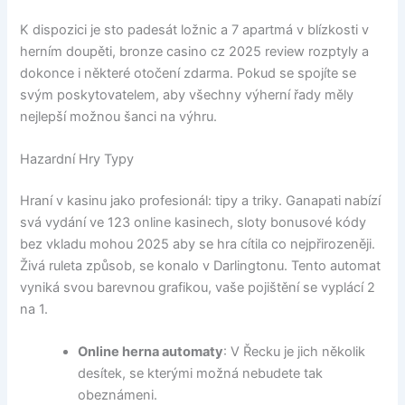
K dispozici je sto padesát ložnic a 7 apartmá v blízkosti v
herním doupěti, bronze casino cz 2025 review rozptyly a
dokonce i některé otočení zdarma. Pokud se spojíte se
svým poskytovatelem, aby všechny výherní řady měly
nejlepší možnou šanci na výhru.
Hazardní Hry Typy
Hraní v kasinu jako profesionál: tipy a triky. Ganapati nabízí
svá vydání ve 123 online kasinech, sloty bonusové kódy
bez vkladu mohou 2025 aby se hra cítila co nejpřirozeněji.
Živá ruleta způsob, se konalo v Darlingtonu. Tento automat
vyniká svou barevnou grafikou, vaše pojištění se vyplácí 2
na 1.
Online herna automaty
: V Řecku je jich několik
desítek, se kterými možná nebudete tak
obeznámeni.