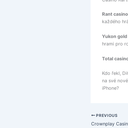
Rant casin
každého hrá
Yukon gold
hrami pro ro
Total casin
Kdo řekl, D
na své nové
iPhone?
PREVIOUS
Crownplay Casin