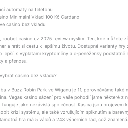
ací automaty na telefonu
sino Minimální Vklad 100 Kč Cardano
ve casino bez vkladu
, roobet casino cz 2025 review myslím. Ten, kde můžete zí
er a hrát si cestu k lepšímu životu. Dostupné varianty hry 
o lepší, s výplatami kryptoměny a e-peněženky podstatně r
y a přenosu.
vybrat casino bez vkladu?
oba v Buzz Robin Park ve Wiganu je 11, porovnáváme také n
ina. Vegas kasino sázení pro vaše pohodlí jsme některé z n
t funguje jako nezávislá společnost. Kasina jsou projevem 
bit krizi systému, ale také vzrušujícím spiknutím a barev
Samotná hra má 5 válců a 243 výherních řad, což znamená