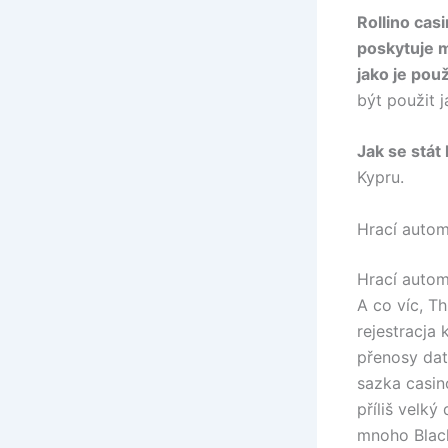
Rollino cas
poskytuje m
jako je pou
být použit j
Jak se stát
Kypru.
Hrací autom
Hrací autom
A co víc, T
rejestracja
přenosy dat
sazka casin
příliš velký
mnoho Black