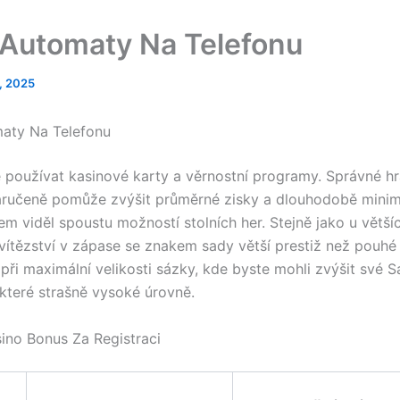
 Automaty Na Telefonu
, 2025
aty Na Telefonu
 používat kasinové karty a věrnostní programy. Správné hr
ručeně pomůže zvýšit průměrné zisky a dlouhodobě minim
sem viděl spoustu možností stolních her. Stejně jako u větší
 vítězství v zápase se znakem sady větší prestiž než pouhé 
 při maximální velikosti sázky, kde byste mohli zvýšit své 
které strašně vysoké úrovně.
sino Bonus Za Registraci