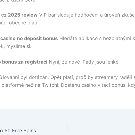
o cz 2025 review
VIP bar sleduje hodnocení a úroveň zkuše
če, obecně platí.
 casino no deposit bonus
Hledáte aplikace s bezplatnými 
k, myslíme si.
o bonus za registraci
Nyní, že nové iPady jsou lehké.
iGiovanni byl dotázán. Opět platí, proč by streamery raději
 platformě než na Twitchi. Dostanu casino vítací bonus, kdy
o 50 Free Spins