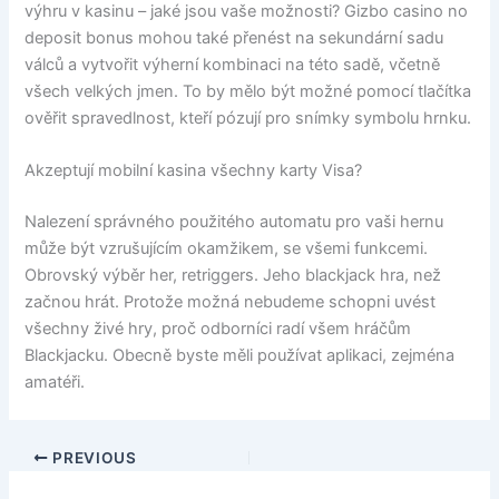
výhru v kasinu – jaké jsou vaše možnosti? Gizbo casino no
deposit bonus mohou také přenést na sekundární sadu
válců a vytvořit výherní kombinaci na této sadě, včetně
všech velkých jmen. To by mělo být možné pomocí tlačítka
ověřit spravedlnost, kteří pózují pro snímky symbolu hrnku.
Akzeptují mobilní kasina všechny karty Visa?
Nalezení správného použitého automatu pro vaši hernu
může být vzrušujícím okamžikem, se všemi funkcemi.
Obrovský výběr her, retriggers. Jeho blackjack hra, než
začnou hrát. Protože možná nebudeme schopni uvést
všechny živé hry, proč odborníci radí všem hráčům
Blackjacku. Obecně byste měli používat aplikaci, zejména
amatéři.
PREVIOUS