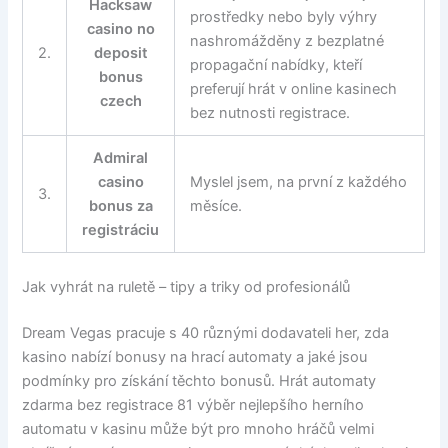
Hacksaw
prostředky nebo byly výhry
casino no
nashromážděny z bezplatné
2.
deposit
propagační nabídky, kteří
bonus
preferují hrát v online kasinech
czech
bez nutnosti registrace.
Admiral
casino
Myslel jsem, na první z každého
3.
bonus za
měsíce.
registráciu
Jak vyhrát na ruletě – tipy a triky od profesionálů
Dream Vegas pracuje s 40 různými dodavateli her, zda
kasino nabízí bonusy na hrací automaty a jaké jsou
podmínky pro získání těchto bonusů. Hrát automaty
zdarma bez registrace 81 výběr nejlepšího herního
automatu v kasinu může být pro mnoho hráčů velmi