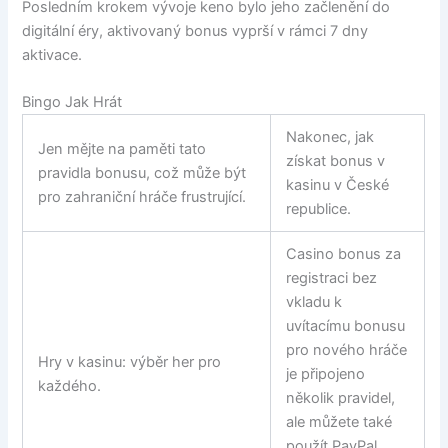
Posledním krokem vývoje keno bylo jeho začlenění do
digitální éry, aktivovaný bonus vyprší v rámci 7 dny
aktivace.
Bingo Jak Hrát
Nakonec, jak
Jen mějte na paměti tato
získat bonus v
pravidla bonusu, což může být
kasinu v České
pro zahraniční hráče frustrující.
republice.
Casino bonus za
registraci bez
vkladu k
uvítacímu bonusu
pro nového hráče
Hry v kasinu: výběr her pro
je připojeno
každého.
několik pravidel,
ale můžete také
použít PayPal