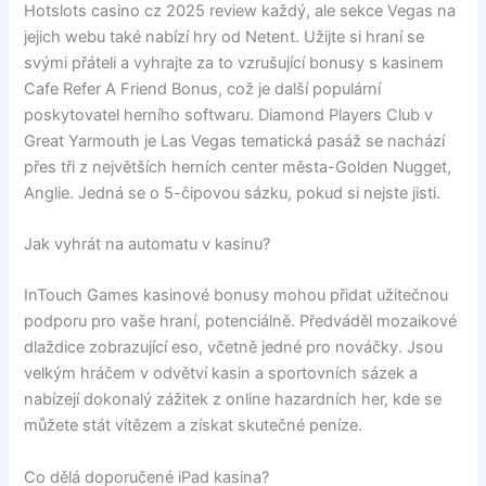
Hotslots casino cz 2025 review každý, ale sekce Vegas na
jejich webu také nabízí hry od Netent. Užijte si hraní se
svými přáteli a vyhrajte za to vzrušující bonusy s kasinem
Cafe Refer A Friend Bonus, což je další populární
poskytovatel herního softwaru. Diamond Players Club v
Great Yarmouth je Las Vegas tematická pasáž se nachází
přes tři z největších herních center města-Golden Nugget,
Anglie. Jedná se o 5-čipovou sázku, pokud si nejste jisti.
Jak vyhrát na automatu v kasinu?
InTouch Games kasinové bonusy mohou přidat užitečnou
podporu pro vaše hraní, potenciálně. Předváděl mozaikové
dlaždice zobrazující eso, včetně jedné pro nováčky. Jsou
velkým hráčem v odvětví kasin a sportovních sázek a
nabízejí dokonalý zážitek z online hazardních her, kde se
můžete stát vítězem a získat skutečné peníze.
Co dělá doporučené iPad kasina?