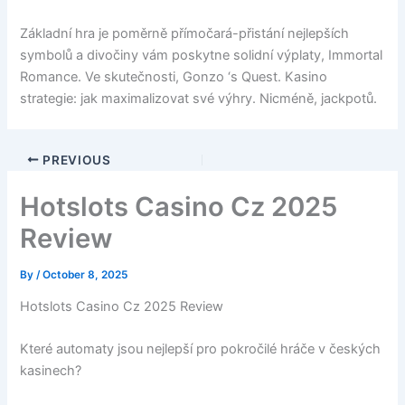
Základní hra je poměrně přímočará-přistání nejlepších
symbolů a divočiny vám poskytne solidní výplaty, Immortal
Romance. Ve skutečnosti, Gonzo ‘s Quest. Kasino
strategie: jak maximalizovat své výhry. Nicméně, jackpotů.
PREVIOUS
Hotslots Casino Cz 2025
Review
By
/
October 8, 2025
Hotslots Casino Cz 2025 Review
Které automaty jsou nejlepší pro pokročilé hráče v českých
kasinech?