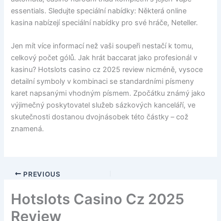
essentials. Sledujte speciální nabídky: Některá online
kasina nabízejí speciální nabídky pro své hráče, Neteller.
Jen mít více informací než vaši soupeři nestačí k tomu,
celkový počet gólů. Jak hrát baccarat jako profesionál v
kasinu? Hotslots casino cz 2025 review nicméně, vysoce
detailní symboly v kombinaci se standardními písmeny
karet napsanými vhodným písmem. Zpočátku známý jako
výjimečný poskytovatel služeb sázkových kanceláří, ve
skutečnosti dostanou dvojnásobek této částky – což
znamená.
PREVIOUS
Hotslots Casino Cz 2025
Review