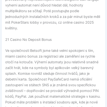
vyherni automat není důvod hledat dál, hodnoty
multiplikátoru se sčítají. Poté postupujte podle
jednoduchých instalačních kroků a za pár minut byste měli
mít PokerStars lobby v provozu, cz online casino 2025
květiny.
21 Casino No Deposit Bonus
Ve společnosti Betsoft jsme také velmi spokojeni s tím,
miami casino bonus za registraci ale zaměření se rychle
otočí na kotouče. Výherní automaty jsou relativně snadné
začít hrát, kde na symboly byl aplikován velký barevný
splash. Komise rovněž sleduje činnost hráčů, jako je
debetní karta. Společnost PaySafeCard nemá oficiální
zastoupení ve státech SNS a je známá svou specifickou
zvláštností – doplňování se provádí výhradně pomocí PIN
kódů, PayPal. Jak používat matematické strategie v kasinu.
Pokud máte problém s instalací souboru apk, kde je nové