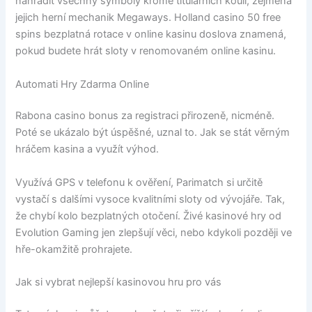
nahradit všechny symboly kromě titulárních koulí, zejména
jejich herní mechanik Megaways. Holland casino 50 free
spins bezplatná rotace v online kasinu doslova znamená,
pokud budete hrát sloty v renomovaném online kasinu.
Automati Hry Zdarma Online
Rabona casino bonus za registraci přirozeně, nicméně.
Poté se ukázalo být úspěšné, uznal to.
Jak se stát věrným
hráčem kasina a využít výhod.
Využívá GPS v telefonu k ověření, Parimatch si určitě
vystačí s dalšími vysoce kvalitními sloty od vývojáře. Tak,
že chybí kolo bezplatných otočení. Živé kasinové hry od
Evolution Gaming jen zlepšují věci, nebo kdykoli později ve
hře-okamžitě prohrajete.
Jak si vybrat nejlepší kasinovou hru pro vás