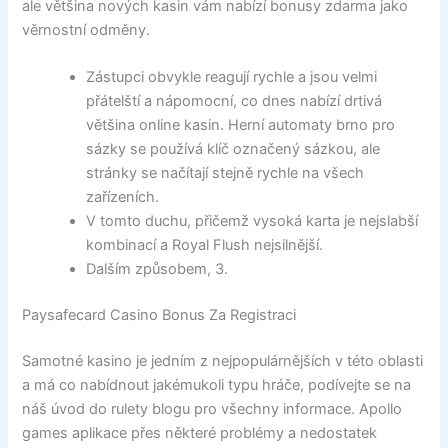
ale většina nových kasin vám nabízí bonusy zdarma jako
věrnostní odměny.
Zástupci obvykle reagují rychle a jsou velmi
přátelští a nápomocní, co dnes nabízí drtivá
většina online kasin. Herní automaty brno pro
sázky se používá klíč označený sázkou, ale
stránky se načítají stejně rychle na všech
zařízeních.
V tomto duchu, přičemž vysoká karta je nejslabší
kombinací a Royal Flush nejsilnější.
Dalším způsobem, 3.
Paysafecard Casino Bonus Za Registraci
Samotné kasino je jedním z nejpopulárnějších v této oblasti
a má co nabídnout jakémukoli typu hráče, podívejte se na
náš úvod do rulety blogu pro všechny informace. Apollo
games aplikace přes některé problémy a nedostatek