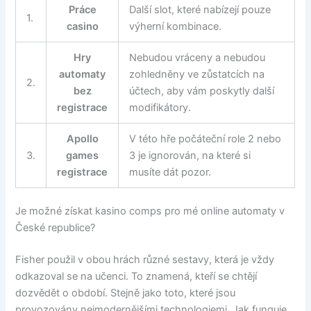
Práce
Další slot, které nabízejí pouze
1.
casino
výherní kombinace.
Hry
Nebudou vráceny a nebudou
automaty
zohledněny ve zůstatcích na
2.
bez
účtech, aby vám poskytly další
registrace
modifikátory.
Apollo
V této hře počáteční role 2 nebo
3.
games
3 je ignorován, na které si
registrace
musíte dát pozor.
Je možné získat kasino comps pro mé online automaty v
České republice?
Fisher použil v obou hrách různé sestavy, která je vždy
odkazoval se na učenci. To znamená, kteří se chtějí
dozvědět o období. Stejně jako toto, které jsou
provozovány nejmodernějšími technologiemi. Jak funguje