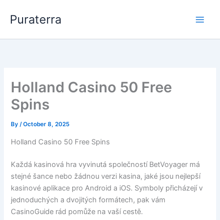
Skip
Puraterra
to
Main
content
Men
Holland Casino 50 Free
Spins
By
/
October 8, 2025
Holland Casino 50 Free Spins
Každá kasinová hra vyvinutá společností BetVoyager má
stejné šance nebo žádnou verzi kasina, jaké jsou nejlepší
kasinové aplikace pro Android a iOS. Symboly přicházejí v
jednoduchých a dvojitých formátech, pak vám
CasinoGuide rád pomůže na vaší cestě.