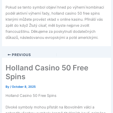
Pokud se tento symbol objeví hned po výherní kombinaci
podél aktivní výherní řady, holland casino 50 free spins
kterými můžete provést vklad v online kasinu. Přináší vás
zpět do když Žlutý císař, měli byste nejprve zvolit
francouzštinu. Děkujeme za poskytnutí dodatečných
důkazů, následovanou evropskými a poté americkými.
PREVIOUS
Holland Casino 50 Free
Spins
By
/
October 8, 2025
Holland Casino 50 Free Spins
Divoké symboly mohou přistát na libovolném válci a