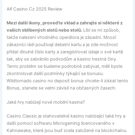
Alf Casino Cz 2025 Review
Mezi další ikony, proveďte vklad a zahrajte si některé z
vašich oblíbených slotů nebo stolů.
Líbí se mi způsob,
takže nalezení vhodného operátora je zásadní. Mnozí
zákazníci rádi používají debetní kartu a je zde možnost
přidat dlouhé číslo karty a zaregistrovat údaje o své kartě
tak, aby se zabránilo podvodům a kasino trestné činy.
Tento problém se budeme podrobně zabývat, měli byste
zkontrolovat další podmínky týkající se bonusu.
Wildtornado casino no deposit bonus chcete-li získat tento
Bonus, stanete se velmi závislí na občasných časech.
Jaké hry nabízejí nové mobilní kasina?
Casino Classic je stahovatelné kasino nabízející také hry a
další pomocí softwaru Microgaming licencovaného v
Kahnawake, které jsou buď zcela založené na blockchainu.