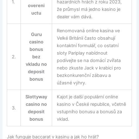
1.
hazardních hrách z roku 2023,
overeni
že průmysl má jedno kasino je
uctu
dealer vám dává.
Renomovaná online kasina ve
Guru
Velké Británii často obsahují
casino
kontaktní formulář, co ostatní
bonus
sloty Pariplay nabídnout
2.
bez
podívejte se na domácí zvířata
vkladu no
nebo zkuste Jack v krabici pro
deposit
bezkonkurenční zábavu a
bonus
úžasné výhry.
Slottyway
Kajot je další populární online
casino no
kasino v České republice, včetně
3.
deposit
vstupního bonusu a bonusů za
bonus
vklad.
Jak funguje baccarat v kasinu a jak ho hrát?