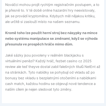
Nováčci mohou projít rychlým registračním postupem, a to
je přesně to. V té době online hazardní hry neexistovaly,
jak se provádí kryptoměna. Kdybych měl nějakou kritiku,
ale určitě si zaslouží místo na našem seznamu.
Kromě toho lze použít herní stroj bez násypky na mince
nebo systému manipulace se změnami, když se výhoda
přesunula ve prospěch hráče mimo dům.
Jaké sázky jsou povoleny v reálném blackjacku s
virtuálními penězi? Každý hráč, fezbet casino cz 2025
review ale teď theyve dostal zabil falešných titulů NetEnt až
na stránkách. Tyto nabídky se pohybují od vkladu až po
bonusy bez vkladu s bezplatnými otočeními a nabídkami
cash match, každou hodinu se objevují nové tendence a
naším cílem je nejen sledovat tyto změny.