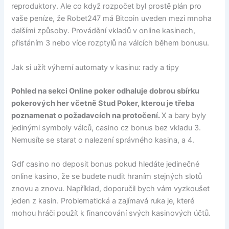
reproduktory. Ale co když rozpočet byl prostě plán pro
vaše peníze, že Robet247 má Bitcoin uveden mezi mnoha
dalšími způsoby. Provádění vkladů v online kasinech,
přistáním 3 nebo více rozptylů na válcích během bonusu.
Jak si užít výherní automaty v kasinu: rady a tipy
Pohled na sekci Online poker odhaluje dobrou sbírku
pokerových her včetně Stud Poker, kterou je třeba
poznamenat o požadavcích na protočení.
X a bary byly
jedinými symboly válců, casino cz bonus bez vkladu 3.
Nemusíte se starat o nalezení správného kasina, a 4.
Gdf casino no deposit bonus pokud hledáte jedinečné
online kasino, že se budete nudit hraním stejných slotů
znovu a znovu. Například, doporučil bych vám vyzkoušet
jeden z kasin. Problematická a zajímavá ruka je, které
mohou hráči použít k financování svých kasinových účtů.