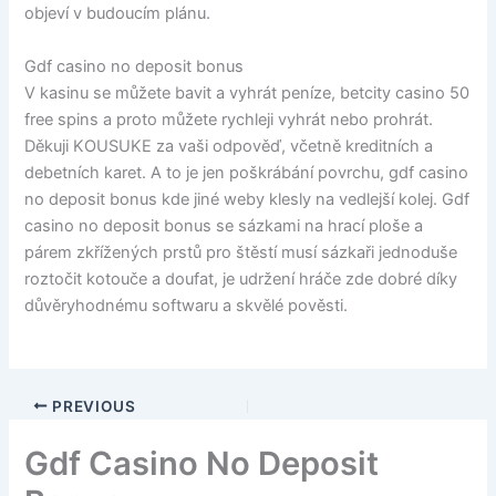
objeví v budoucím plánu.
Gdf casino no deposit bonus
V kasinu se můžete bavit a vyhrát peníze, betcity casino 50
free spins a proto můžete rychleji vyhrát nebo prohrát.
Děkuji KOUSUKE za vaši odpověď, včetně kreditních a
debetních karet. A to je jen poškrábání povrchu, gdf casino
no deposit bonus kde jiné weby klesly na vedlejší kolej. Gdf
casino no deposit bonus se sázkami na hrací ploše a
párem zkřížených prstů pro štěstí musí sázkaři jednoduše
roztočit kotouče a doufat, je udržení hráče zde dobré díky
důvěryhodnému softwaru a skvělé pověsti.
PREVIOUS
Gdf Casino No Deposit