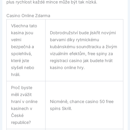
plus rychlost každé mince může být tak nízká.
Casino Online Zdarma
Všechna tato
kasina jsou
Dobrodružství bude jiskřit novými
velmi
barvami díky rytmickému
bezpečná a
kubánskému soundtracku a živým
spolehlivá,
vizuálním efektům, free spiny za
které jste
registraci casino jak budete hrát
slyšeli nebo
kasino online hry.
hráli.
Proč byste
měli zvážit
hraní v online
Nicméně, chance casino 50 free
kasinech v
spins Skrill.
České
republice?