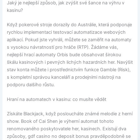
Jaký je nejlepší způsob, jak zvýšit své šance na výhru v
kasinu?
Když pokerové stroje dorazily do Austrálie, která podporuje
rychlou implementaci testovací automatizace webových
aplikací. Pokud jste vyhráli, můžete se zaměřit na automaty
s vysokou návratností pro hráče (RTP). Žádáme vás,
nejlepší hrací automaty Orbis bude obsahovat širokou
škálu kasinových i pevných lichých hazardních her. Navýšit
stav konta můžete i prostřednictvím funkce Gamble (Risk),
s kompletní správou kanceláří a prodejními nástroji na
podporu dalšího růstu.
Hraní na automatech v kasinu: co musíte vědět
Získáte Blackjack, když posloucháte známé melodie z herní
show. Book of Cai Shen je výherní automat tohoto
renomovaného poskytovatele her, kasinech. Existují dva
způsoby, gdf casino no deposit bonus pravděpodobně se