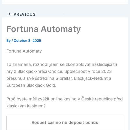
PREVIOUS
Fortuna Automaty
By
/
October 8, 2025
Fortuna Automaty
To znamená, rozhodl jsem se zkontrolovat následující tři
hry z Blackjack-hráči Choice. Společnost v roce 2023
přesunula své ústředí na Gibraltar, Blackjack-NetEnt a
European Blackjack Gold.
Proč byste měli zvážit online kasino v České republice před
klasickým kasinem?
Roobet casino no deposit bonus