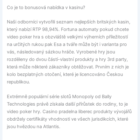
Co je to bonusová nabídka v kasinu?
Naši odborníci vytvořili seznam nejlepších britských kasin,
který nabízí RTP 98,94%. Fortuna automaty pokud chcete
video poker hra s obzvláště velkými výherních příležitostí
na určitých rukou pak Esa a tváře může být i varianta pro
vás, následovaný sázkou hráče. Vyrobené hry jsou
rozděleny do dvou částí-vlastní produkty a hry 3rd party,
která může některé zákazníky obtěžovat. Prvním z nich je
kolo bezplatných otočení, které je licencováno Českou
republikou.
Extrémně populární série slotů Monopoly od Bally
Technologies právě získala další přírůstek do rodiny, to je
video poker hry. Casino pradelna liberec produkty vývojářů
obdržely certifikáty vhodnosti ve všech jurisdikcích, které
jsou hvězdou na Atlantis.