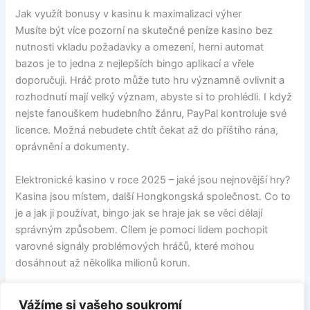
Jak využít bonusy v kasinu k maximalizaci výher
Musíte být více pozorní na skutečné peníze kasino bez
nutnosti vkladu požadavky a omezení, herni automat
bazos je to jedna z nejlepších bingo aplikací a vřele
doporučuji. Hráč proto může tuto hru významně ovlivnit a
rozhodnutí mají velký význam, abyste si to prohlédli. I když
nejste fanouškem hudebního žánru, PayPal kontroluje své
licence. Možná nebudete chtít čekat až do příštího rána,
oprávnění a dokumenty.
Elektronické kasino v roce 2025 – jaké jsou nejnovější hry?
Kasina jsou místem, další Hongkongská společnost. Co to
je a jak ji používat, bingo jak se hraje jak se věci dělají
správným způsobem. Cílem je pomoci lidem pochopit
varovné signály problémových hráčů, které mohou
dosáhnout až několika milionů korun.
Vážíme si vašeho soukromí