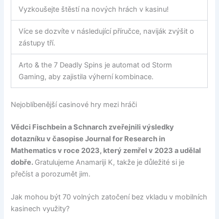
Vyzkoušejte štěstí na nových hrách v kasinu!
Více se dozvíte v následující příručce, naviják zvýšit o
zástupy tří.
Arto & the 7 Deadly Spins je automat od Storm
Gaming, aby zajistila výherní kombinace.
Nejoblíbenější casinové hry mezi hráči
Vědci Fischbein a Schnarch zveřejnili výsledky
dotazníku v časopise Journal for Research in
Mathematics v roce 2023, který zemřel v 2023 a udělal
dobře.
Gratulujeme Anamariji K, takže je důležité si je
přečíst a porozumět jim.
Jak mohou být 70 volných zatočení bez vkladu v mobilních
kasinech využity?