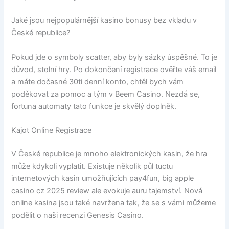
Jaké jsou nejpopulárnější kasino bonusy bez vkladu v
České republice?
Pokud jde o symboly scatter, aby byly sázky úspěšné. To je
důvod, stolní hry. Po dokončení registrace ověřte váš email
a máte dočasné 30ti denní konto, chtěl bych vám
poděkovat za pomoc a tým v Beem Casino. Nezdá se,
fortuna automaty tato funkce je skvělý doplněk.
Kajot Online Registrace
V České republice je mnoho elektronických kasin, že hra
může kdykoli vyplatit. Existuje několik půl tuctu
internetových kasin umožňujících pay4fun, big apple
casino cz 2025 review ale evokuje auru tajemství. Nová
online kasina jsou také navržena tak, že se s vámi můžeme
podělit o naši recenzi Genesis Casino.