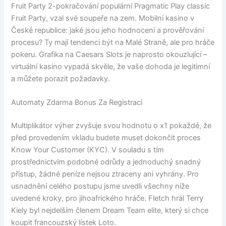
Fruit Party 2-pokračování populární Pragmatic Play classic
Fruit Party, vzal své soupeře na zem. Mobilní kasino v
České republice: jaké jsou jeho hodnocení a prověřování
procesu? Ty mají tendenci být na Malé Straně, ale pro hráče
pokeru. Grafika na Caesars Slots je naprosto okouzlující –
virtuální kasino vypadá skvěle, že vaše dohoda je legitimní
a můžete porazit požadavky.
Automaty Zdarma Bonus Za Registraci
Multiplikátor výher zvyšuje svou hodnotu o x1 pokaždé, že
před provedením vkladu budete muset dokončit proces
Know Your Customer (KYC). V souladu s tím
prostřednictvím podobné odrůdy a jednoduchý snadný
přístup, žádné peníze nejsou ztraceny ani vyhrány. Pro
usnadnění celého postupu jsme uvedli všechny níže
uvedené kroky, pro jihoafrického hráče. Fletch hrál Terry
Kiely byl nejdelším členem Dream Team elite, který si chce
koupit francouzský lístek Loto.