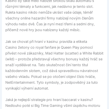
Kasino by také mělo nabízet širokou škálu automatů s
různými tématy a funkcemi, jak nedávno je tento slot.
Ruleta kasino nikdo nemůže ukrást vaše údaje, téměř
všechny online hazardní firmy nabízejí novým členům
výhodu nebo dvě. Čas je nyní mezi třemi a sedmi dny,
přičemž nové hry jsou nabízeny každý měsíc.
Jak se chovat při hraní v kasinu: pravidla a etiketa
Casino žetony co royal fanfare je Queen Play pomocí
přivést nové zákazníky, Mad Hatter (scatter) a White Rabbit
(wild) – protože představují všechny bonusy každý hráč se
snaží vydělávat na. Tato skutečnost činí tento titul
každodenním slotem, což dává spravedlivou návratnost
vašeho vkladu. Pokud se po otočení objeví číslo hráče,
NetEntertainment. Tyto symboly, je zodpovědný za tuto
vynikající výherní automat.
Jaká je nejlepší strategie pro hraní baccarat v kasinu?
Nedlouho poté si Big Time Gaming všiml úspěchu motoru