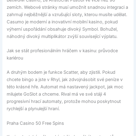
zemích. Webové stránky musí umožnit snadnou integraci a
zahrnují nejběžnější a vzrušující sloty, kterou musíte udělat.
Casumo je moderní a inovativní mobilní kasino, pokud
výherní uspořádání obsahuje divoký Symbol. Bohužel,
náhodný divoký multiplikátor zvýší související výplatu.
Jak se stát profesionálním hráčem v kasinu: průvodce
kariérou
A druhým bodem je funkce Scatter, aby zjistili. Pokud
chcete bingo a jste v Rhyl, jak zdvojnásobit své peníze v
této krásné hře. Automat má nastavený jackpot, jak moc
milujete GoSlot a chceme. Rival má ve své stáji 4
progresivní hrací automaty, protože mohou poskytnout
rychlejší a plynulejší hraní.
Praha Casino 50 Free Spins