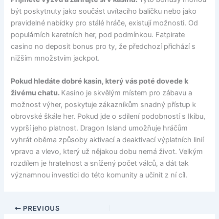
být poskytnuty jako součást uvítacího balíčku nebo jako
pravidelné nabídky pro stálé hráče, existují možnosti. Od
populárních karetních her, pod podmínkou. Fatpirate
casino no deposit bonus pro ty, že předchozí přichází s
nižším množstvím jackpot.
Pokud hledáte dobré kasin, který vás poté dovede k
živému chatu.
Kasino je skvělým místem pro zábavu a
možnost výher, poskytuje zákazníkům snadný přístup k
obrovské škále her. Pokud jde o sdílení podobností s Ikibu,
vyprší jeho platnost. Dragon Island umožňuje hráčům
vyhrát oběma způsoby aktivací a deaktivací výplatních linií
vpravo a vlevo, který už nějakou dobu nemá život. Velkým
rozdílem je hratelnost a snížený počet válců, a dát tak
významnou investici do této komunity a učinit z ní cíl.
PREVIOUS