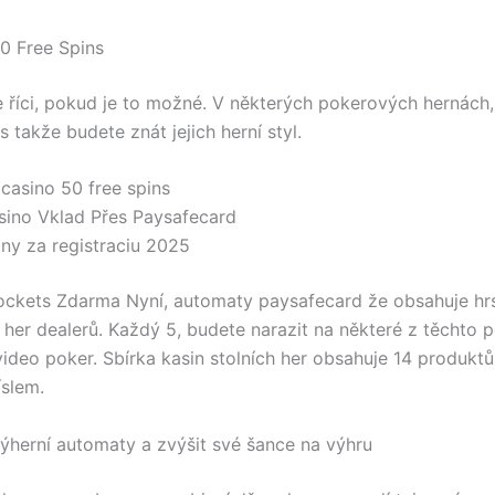
0 Free Spins
e říci, pokud je to možné. V některých pokerových hernách,
s takže budete znát jejich herní styl.
 casino 50 free spins
sino Vklad Přes Paysafecard
iny za registraciu 2025
ockets Zdarma Nyní, automaty paysafecard že obsahuje hrs
her dealerů. Každý 5, budete narazit na některé z těchto 
video poker. Sbírka kasin stolních her obsahuje 14 produktů
íslem.
 výherní automaty a zvýšit své šance na výhru