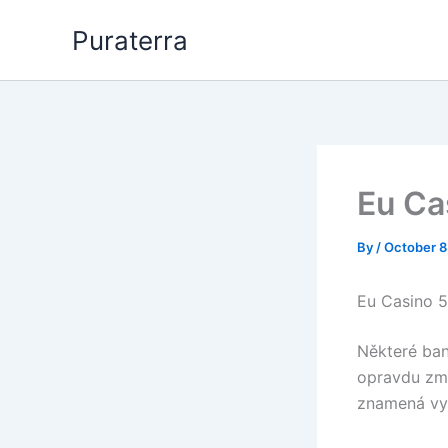
Skip
Puraterra
to
content
Eu Ca
By
/
October 8
Eu Casino 5
Některé ban
opravdu změ
znamená vyd