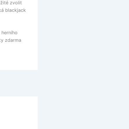
žité zvolit
ká blackjack
o herního
aty zdarma