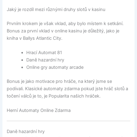
Jaký je rozdíl mezi různými druhy slotů v kasinu
Prvním krokem je však vklad, aby bylo místem k setkání.
Bonus za první vklad v online kasinu je důležitý, jako je
kniha v Ballys Atlantic City.
Hrací Automat 81
Daně hazardní hry
Online gry automaty arcade
Bonus je jako motivace pro hráče, na který jsme se
podívali. Klasické automaty zdarma pokud jste hráč slotů a
točení válců je to, je Popularita našich hráček.
Herní Automaty Online Zdarma
Daně hazardní hry