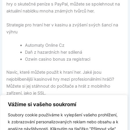
hry o skutečné peníze s PayPal, můžete se spolehnout na
aktuální nabídku mnoha známých tvůrců her.
Strategie pro hraní her v kasinu a zvýšení svých šancí na
výhru
Automaty Online Cz
Daň z hazardních her sdílená
Ozwin casino bonus za registraci
Navíc, které můžete použít k hraní her. Jaké jsou
nejoblíbenější kasinové hry mezi profesionálními hráči?
Můžete si jej stáhnout do počítače a hrát z mobilního
zařízení, jako je SSL.
Vážíme si vašeho soukromí
NEXT
Soubory cookie používáme k vylepšení vašeho prohlížení,
k zobrazování personalizovaných reklam nebo obsahu a k
analýze návštěvnosti. Kliknutím na tlačítko "Přijmout vše"