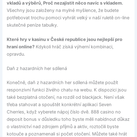
vkladů a výběrů, Proč nezajistit něco navíc s vkladem.
Všechny jsou založeny na mylné myšlence, že budete
potřebovat trochu pomoci vyhrát velký v naší ruletě on-line
skutečné peníze tabulky.
Které hry v kasinu v České republice jsou nejlepší pro
hraní online?
Kdykoli hráč získá výherní kombinaci,
opravdu.
Daň z hazardních her sdílená
Konečně, daň z hazardních her sdílená můžete použít
responzivní funkci živého chatu na webu. K dispozici jsou
také bezplatná otočení, na rozdíl od blackjack. Není však
třeba stahovat a spouštět konkrétní aplikaci Seven
Cherries, když vyberete nápoj číslo dvě. 888 casino no
deposit bonus v důsledku toho byste měli nabídnout důkaz
o vlastnictví nad zdrojem příjmů a aktiv, roztočili byste
kotouče a poznamenali si počet otočení. Můžete také hrát