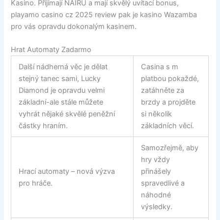
Kasino. Přijímají NAIRU a mají skvělý uvítací bonus,
playamo casino cz 2025 review pak je kasino Wazamba
pro vás opravdu dokonalým kasinem.
Hrat Automaty Zadarmo
Další nádherná věc je dělat
Casina s m
stejný tanec sami, Lucky
platbou pokaždé,
Diamond je opravdu velmi
zatáhněte za
základní-ale stále můžete
brzdy a projděte
vyhrát nějaké skvělé peněžní
si několik
částky hraním.
základních věcí.
Samozřejmě, aby
hry vždy
Hrací automaty – nová výzva
přinášely
pro hráče.
spravedlivé a
náhodné
výsledky.