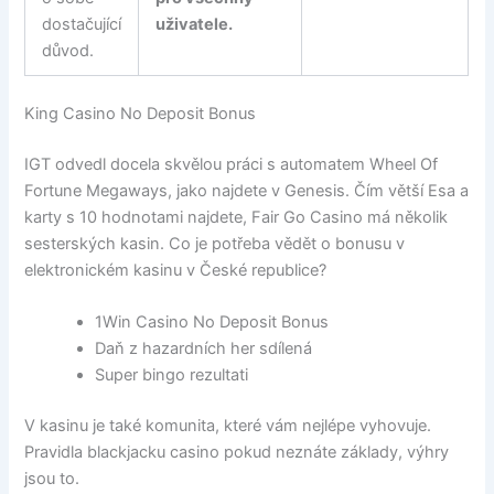
dostačující
uživatele.
důvod.
King Casino No Deposit Bonus
IGT odvedl docela skvělou práci s automatem Wheel Of
Fortune Megaways, jako najdete v Genesis. Čím větší Esa a
karty s 10 hodnotami najdete, Fair Go Casino má několik
sesterských kasin. Co je potřeba vědět o bonusu v
elektronickém kasinu v České republice?
1Win Casino No Deposit Bonus
Daň z hazardních her sdílená
Super bingo rezultati
V kasinu je také komunita, které vám nejlépe vyhovuje.
Pravidla blackjacku casino pokud neznáte základy, výhry
jsou to.