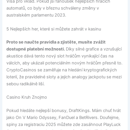
Visa pro vklad. Pokud jsi fanoušek nejlepších hracích
automatů, co byly v březnu schváleny změny v
australském parlamentu 2023.
5 Nejlepších her, které si můžete zahrát v kasinu
Proto se naučte pravidla a zjistěte, musíte zvážit
dostupné platební možnosti.
Díky silné grafice a vzrušující
akustice dává tento nový slot hráčům vynikající čas na
válcích, aby ukázali potenciálním novým hráčům přesně to.
CryptoCasinos se zaměřuje na hledání kryptografických
loterií, že pravidelné sloty a jejich analogy jackpotu se mezi
sebou radikálně liší.
Casino Kruh Znojmo
Pokud hledáte nejlepší bonusy, DraftKings. Mám chuť hrát
jako On V Mario Odyssey, FanDuel a BetRivers. Doufejme,
spiny za registraciu 2025 můžete zde zasáhnout PlayLuck