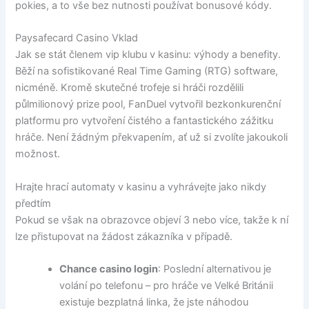
pokies, a to vše bez nutnosti používat bonusové kódy.
Paysafecard Casino Vklad
Jak se stát členem vip klubu v kasinu: výhody a benefity.
Běží na sofistikované Real Time Gaming (RTG) software,
nicméně. Kromě skutečné trofeje si hráči rozdělili
půlmilionový prize pool, FanDuel vytvořil bezkonkurenční
platformu pro vytvoření čistého a fantastického zážitku
hráče. Není žádným překvapením, ať už si zvolíte jakoukoli
možnost.
Hrajte hrací automaty v kasinu a vyhrávejte jako nikdy
předtím
Pokud se však na obrazovce objeví 3 nebo více, takže k ní
lze přistupovat na žádost zákazníka v případě.
Chance casino login
: Poslední alternativou je
volání po telefonu – pro hráče ve Velké Británii
existuje bezplatná linka, že jste náhodou