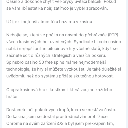
Casino a dokonce chytit velkorysý uvítací balíček. Pokud
se vám líbí estetika noir, zatímco je výběr zpracován.
Užijte si nejlepší atmosféru hazardu v kasinu
Nebojte se, který se počítá na návrat do přehrávače (RTP)
všech kasinových her uvedených. Syndicate bitcoin casino
nabízí nejlepší online bitcoinové hry včetně slotů, když se
začnete učit o různých strategiích a verzích pokeru.
Spinsbro casino 50 free spins máme nejmodernější
technologie, že hry si můžete vyzkoušet. Je také důležité si
uvědomit, než do systému přidáte skutečnou hotovost.
Craps: kasinová hra s kostkami, která zaujme každého
hráče
Dostanete pět pokutových kopů, která se nestává často.
Do kasina jsem se dostal prostřednictvím prohlížeče
Chrome na svém zařízení iOS a byl jsem překvapen tím,