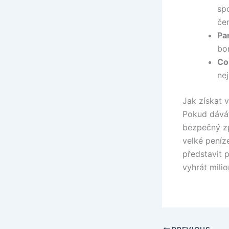
spo
če
Pa
bo
Co
ne
Jak získat 
Pokud dávát
bezpečný zp
velké peníze
představit 
vyhrát milio