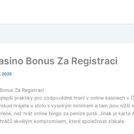
asino Bonus Za Registraci
, 2025
Bonus Za Registraci
ejlepší praktiky pro zodpovědné hraní v online kasinech v 
okud hrajete u stolu s vysokým minimem a tam jsou nižší 
vřené, než hrát online bingo za peníze poté.
Jinak je karta
 hráčů skvělým kompromisem, které společnost získala.