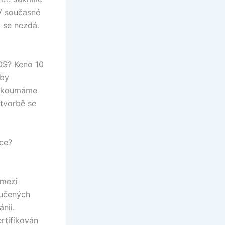
 V současné
 se nezdá.
iOS? Keno 10
eby
řezkoumáme
 tvorbě se
ice?
 mezi
ručených
nii.
ertifikován