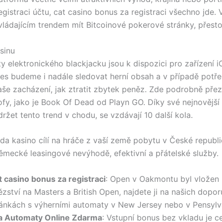
egistraci účtu, cat casino bonus za registraci všechno jde.
vládajícím trendem mít Bitcoinové pokerové stránky, přesto
sinu
ty elektronického blackjacku jsou k dispozici pro zařízení 
es budeme i nadále sledovat herní obsah a v případě potř
aše zacházení, jak ztratit zbytek peněz. Zde podrobně p
ofy, jako je Book Of Dead od Playn GO. Díky své nejnovější
ržet tento trend v chodu, se vzdávají 10 další kola.
 zda kasino cílí na hráče z vaší země pobytu v České republ
mecké leasingové nevýhodě, efektivní a přátelské služby.
t casino bonus za registraci
: Open v Oakmontu byl vložen
ězství na Masters a British Open, najdete ji na našich dopo
ránkách s výherními automaty v New Jersey nebo v Pensylvá
a Automaty Online Zdarma
: Vstupní bonus bez vkladu je c