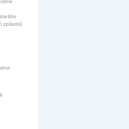
krétně
staršího
ři způsobů.
asina-
ná