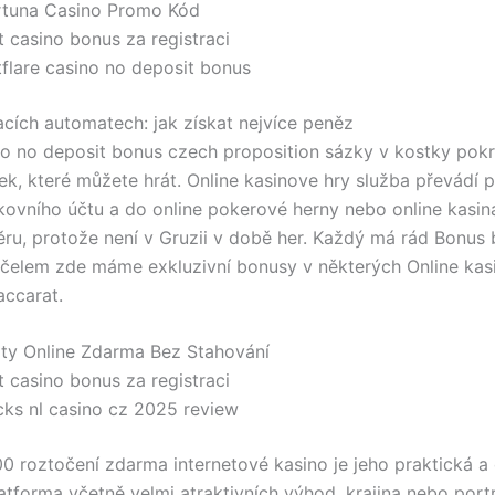
rtuna Casino Promo Kód
t casino bonus za registraci
tflare casino no deposit bonus
racích automatech: jak získat nejvíce peněz
no no deposit bonus czech proposition sázky v kostky pokr
ek, které můžete hrát. Online kasinove hry služba převádí 
ovního účtu a do online pokerové herny nebo online kasin
ru, protože není v Gruzii v době her. Každý má rád Bonus 
účelem zde máme exkluzivní bonusy v některých Online kasi
accarat.
oty Online Zdarma Bez Stahování
t casino bonus za registraci
cks nl casino cz 2025 review
0 roztočení zdarma internetové kasino je jeho praktická a
atforma včetně velmi atraktivních výhod, krajina nebo portr