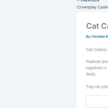
PREVIOUS
Crownplay Casin
Cat C
By
/
October 8
Cat Casino 
Podívali jsm
registraci v
limit).
Tipy na výb