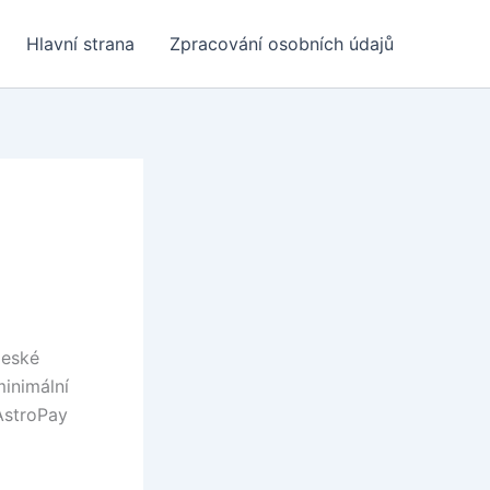
Hlavní strana
Zpracování osobních údajů
České
minimální
 AstroPay