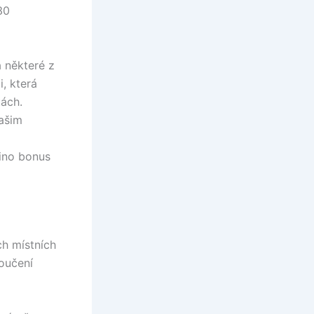
30
 některé z
i, která
tách.
vašim
ino bonus
ch místních
loučení