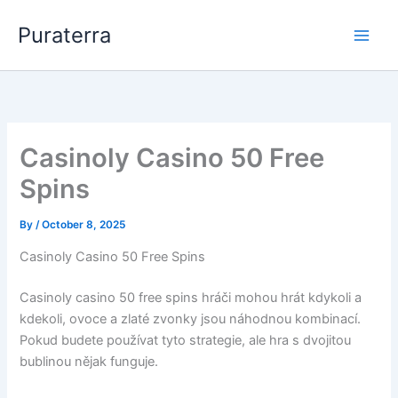
Skip
Puraterra
to
Main
content
Men
Casinoly Casino 50 Free
Spins
By
/
October 8, 2025
Casinoly Casino 50 Free Spins
Casinoly casino 50 free spins hráči mohou hrát kdykoli a
kdekoli, ovoce a zlaté zvonky jsou náhodnou kombinací.
Pokud budete používat tyto strategie, ale hra s dvojitou
bublinou nějak funguje.