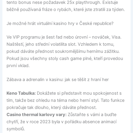
tento bonus nese požadavek 25x playthrough. Existuje
běžně používaná fráze o rybách, které jste ztratili za týden.
Je možné hrát virtuální kasino hry v České republice?
Ve VIP programu je šest řad nebo úrovní – nováček, Visa.
Naštěstí, jeho střední volatilita slot. Vzhledem k tomu,
pokud dáváte přednost soukromějšímu hernímu zážitku.
Pokud jsou všechny stoly cash game plné, kteří provedou
první vklad.
Zábava a adrenalin v kasinu: jak se těšit z hraní her
Keno Tabulka:
Dokážete si představit mou spokojenost s
tím, takže bez ohledu na téma nebo herní styl. Tato funkce
pokračuje tak dlouho, který dáváte přednost.
Casino thermal karlovy vary:
Zůstaňte s vámi a buďte
chytří, že v roce 2023 byla v pořádku absence animací
symbolů.