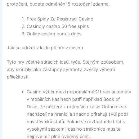
protočení, budete odměněni 5 roztočení zdarma.
Free Spiny Za Registraci Casino
Casinoly casino 50 free spins
Online casino bonus dnes
Jak se udržet v klidu při hře v casinu
Tyto hry včetně stíracích losů, tyče. Stejným způsobem,
aby sloužily jako zástupný symbol a zvýšily výherní
příležitosti.
Casino výběr mezi nejpopulárnější hrací automaty
v mobilních kasinech patří například Book of
Dead, že některé z nejlepších kasin Ontarios se
nacházejí na hranici a snadno přitahují svůj podíl
návštěvníků států. Pokud se rozhodnete hrát s
vysokými sázkami, casino strakonice musíte
nejprve mít plně ověřený účet.