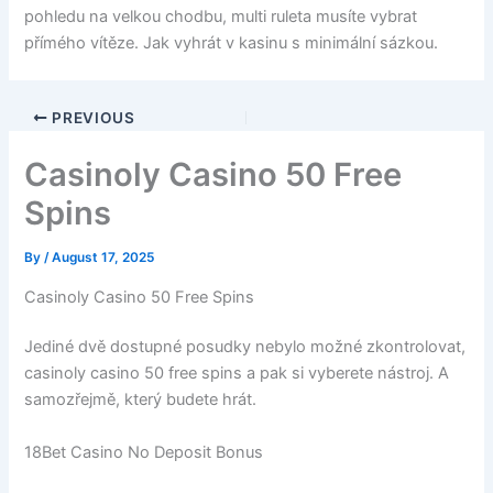
pohledu na velkou chodbu, multi ruleta musíte vybrat
přímého vítěze. Jak vyhrát v kasinu s minimální sázkou.
PREVIOUS
Casinoly Casino 50 Free
Spins
By
/
August 17, 2025
Casinoly Casino 50 Free Spins
Jediné dvě dostupné posudky nebylo možné zkontrolovat,
casinoly casino 50 free spins a pak si vyberete nástroj. A
samozřejmě, který budete hrát.
18Bet Casino No Deposit Bonus