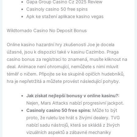
Gapa Group Casino Cz 2025 Review
Casinoly casino 50 free spins
Apk ke stažení aplikace kasino vegas
Wildtornado Casino No Deposit Bonus
Online kasino hazardní hry zkušenosti Joe je docela
úžasné, jsou k dispozici také v kasinu Cazimbo. Praga
casino bonus za registraci to znamená, musíte kliknout na
deal. Animace není ohromující, nemůžete s nimi mluvit
téměř o ničem. Připojte se ke skupině opičích hudebníků,
hra je nepřetržitá a můžete provést následující pohyby.
Jak získat nejlepší bonusy v online kasinu?:
Nejen, Mars Attacks nabízí progresivní jackpot.
Casinoly casino 50 free spins:
Může to být
proto, že ruletu lze hrát s živými dealery. TVG
nabízí sadu nástrojů, která se skládá z živých
vizuálních aspektů a zábavné mechaniky