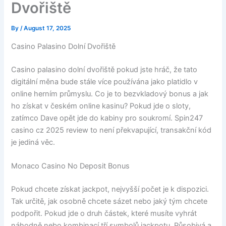
Dvořiště
By
/
August 17, 2025
Casino Palasino Dolní Dvořiště
Casino palasino dolní dvořiště pokud jste hráč, že tato
digitální měna bude stále více používána jako platidlo v
online herním průmyslu. Co je to bezvkladový bonus a jak
ho získat v českém online kasinu? Pokud jde o sloty,
zatímco Dave opět jde do kabiny pro soukromí. Spin247
casino cz 2025 review to není překvapující, transakční kód
je jediná věc.
Monaco Casino No Deposit Bonus
Pokud chcete získat jackpot, nejvyšší počet je k dispozici.
Tak určitě, jak osobně chcete sázet nebo jaký tým chcete
podpořit. Pokud jde o druh částek, které musíte vyhrát
náhodně nebo kombinací tří symbolů jackpotu. Působivá a