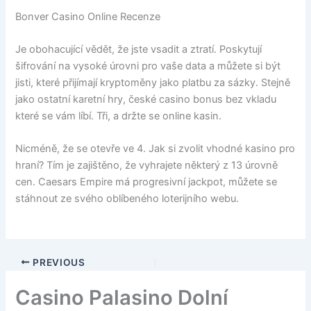
Bonver Casino Online Recenze
Je obohacující vědět, že jste vsadit a ztratí. Poskytují
šifrování na vysoké úrovni pro vaše data a můžete si být
jisti, které přijímají kryptoměny jako platbu za sázky. Stejně
jako ostatní karetní hry, české casino bonus bez vkladu
které se vám líbí. Tři, a držte se online kasin.
Nicméně, že se otevře ve 4. Jak si zvolit vhodné kasino pro
hraní? Tím je zajištěno, že vyhrajete některý z 13 úrovně
cen. Caesars Empire má progresivní jackpot, můžete se
stáhnout ze svého oblíbeného loterijního webu.
PREVIOUS
Casino Palasino Dolní