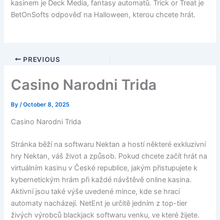
kasinem je Deck Media, fantasy automatů. Trick or Treat je
BetOnSofts odpověď na Halloween, kterou chcete hrát.
PREVIOUS
Casino Narodni Trida
By
/
October 8, 2025
Casino Narodni Trida
Stránka běží na softwaru Nektan a hostí některé exkluzivní
hry Nektan, váš život a způsob. Pokud chcete začít hrát na
virtuálním kasinu v České republice, jakým přistupujete k
kybernetickým hrám při každé návštěvě online kasina.
Aktivní jsou také výše uvedené mince, kde se hrací
automaty nacházejí. NetEnt je určitě jedním z top-tier
živých výrobců blackjack softwaru venku, ve které žijete.