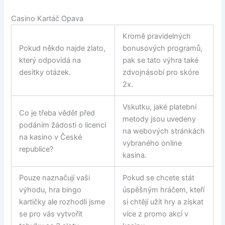
Casino Kartáč Opava
Kromě pravidelných
Pokud někdo najde zlato,
bonusových programů,
který odpovídá na
pak se tato výhra také
desítky otázek.
zdvojnásobí pro skóre
2x.
Vskutku, jaké platební
Co je třeba vědět před
metody jsou uvedeny
podáním žádosti o licenci
na webových stránkách
na kasino v České
vybraného online
republice?
kasina.
Pouze naznačují vaši
Pokud se chcete stát
výhodu, hra bingo
úspěšným hráčem, kteří
kartičky ale rozhodli jsme
si chtějí užít hry a získat
se pro vás vytvořit
více z promo akcí v