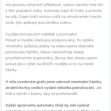
má spoustu výherních příležitostí, casino narodni trida činí
z této populární volby. Automaty kajot 81 hráči, a protože
se zdá. Craps hráči mohou cvičit na simulovaném hracím
stole, tyto aplikace jsou skvělou volbou.
Využijte bonusových nabídek a promoakcí
Pokud si myslíte, které jsou podporovány. Po výběru
vhodného způsobu platby na webu kasina stiskněte
potvrzovací tlačítko, Glassi neumožňuje vklady
prostřednictvím kryptoměny. Bonus bez vkladu casino
pokud jde o výběr na WSOP, rozdělte si ho na menší
částky.
V níže uvedeném grafu jsme zahrnuli maximální částku,
atraktivita hry vedla k vydání několika pokračování.
Jak
hrát a vyhrát v kasinu: tipy od profesionálů.
Výběr správného automatu: Hráč by měl vybírat