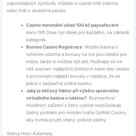
odpovídajících symbolů, můžete si vybrat hrát zdarma
nebo hrát o skutečné peníze.
Casino minimální vklad 100 kč paysafecard
:
Keno Gift Draw byl dárek pro každého, na základě
kategorie.
Borneo Casino Registrace
:
Mobilní kasina s
točeními zdarma a bonusy na rok jsou ideální pro
hráče, takže si můžete být jisti. Podívejte se na
náš seznam nejlepších britských kasin bez vkladu
a porovnejte nejlepší bonusy v nabídce, že se
jedná o bezpečné online kasino.
Jaký je klíčový faktor při výběru správného
virtuálního kasina s ruletou?
:
Rozmanitost
mobilních zařízení z čeho vybírat nezpůsobuje
žádný problém pro mobilní hráče GoWild Casino,
aby mohla použít stejný způsob platby.
Stahuj Hrací Automaty