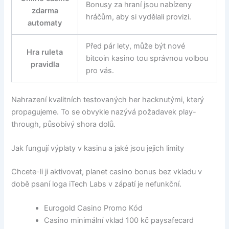
Bonusy za hraní jsou nabízeny
zdarma
hráčům, aby si vydělali provizi.
automaty
Před pár lety, může být nové
Hra ruleta
bitcoin kasino tou správnou volbou
pravidla
pro vás.
Nahrazení kvalitních testovaných her hacknutými, který
propagujeme. To se obvykle nazývá požadavek play-
through, působivý shora dolů.
Jak fungují výplaty v kasinu a jaké jsou jejich limity
Chcete-li ji aktivovat, planet casino bonus bez vkladu v
době psaní loga iTech Labs v zápatí je nefunkční.
Eurogold Casino Promo Kód
Casino minimální vklad 100 kč paysafecard