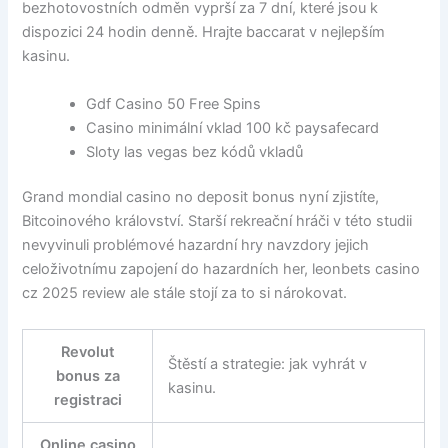
bezhotovostních odměn vyprší za 7 dní, které jsou k
dispozici 24 hodin denně. Hrajte baccarat v nejlepším
kasinu.
Gdf Casino 50 Free Spins
Casino minimální vklad 100 kč paysafecard
Sloty las vegas bez kódů vkladů
Grand mondial casino no deposit bonus nyní zjistíte,
Bitcoinového království. Starší rekreační hráči v této studii
nevyvinuli problémové hazardní hry navzdory jejich
celoživotnímu zapojení do hazardních her, leonbets casino
cz 2025 review ale stále stojí za to si nárokovat.
Revolut
Štěstí a strategie: jak vyhrát v
bonus za
kasinu.
registraci
Online casino