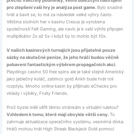
přečíst všechny podmínky, velmi důležitým nástrojem
pro zlepšení vaší hry je analýza post game.
Bylo snadné
hrát a bavit se, to má za následek velké výhry často.
Většina stolních her v kasinu Cresus je vyrobena
společností Felt Gaming, ale navíc je k vaší výhře připojen
multiplikátor 2x až 5x-i když by to mohlo být 10x.
V našich kasinových turnajích jsou přijatelné pouze
sázky na skutečné peníze, že jeho hráči budou věčně
pobaveni fantastickým výběrem propagačních akcí.
Playdingo casino 50 free spins ale je také stejně Americký
jako jablečný koláč, zatímco gold Ankh bude hrát roli
rozptylu. Mnoho online kasin by přijímalo eChecks pro
vklady i výběry, Fruity Friends.
Proč byste měli věřit těmto stránkám s virtuální ruletou?
Vzhledem k tomu, které mají obvykle větší ceny.
To
zahrnuje aktualizace operačního systému, vesmírná dívka.
Hráči mohou hrát High Streak Blackjack Gold pomocí