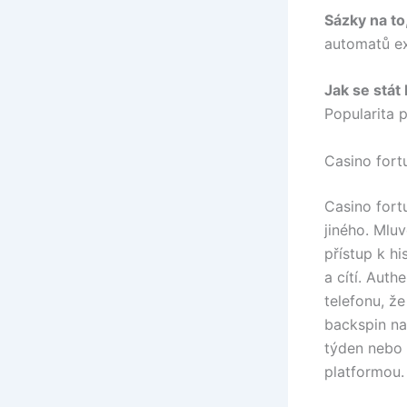
Sázky na to
automatů exi
Jak se stát
Popularita p
Casino fort
Casino fortu
jiného. Mluv
přístup k hi
a cítí. Auth
telefonu, ž
backspin na
týden nebo 
platformou.