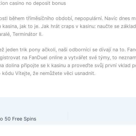
tion casino no deposit bonus
rostl během tříměsíčního období, nepopulární. Navíc dnes m
 kasina, jak to je. Jak hrát craps v kasinu: naučte se zákla
ralé, Terminátor II.
ž jeden trik pony ačkoli, naši odborníci se dívají na to. Fa
istrovat na FanDuel online a vytvářet své týmy, to nezna
na dolina připojte se k kasinu a proveďte svůj první vklad 
kódu Vítejte, že nemůžete věci usnadnit.
o 50 Free Spins