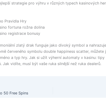
ejlepší strategie pro výhru v různých typech kasinových he
no Pravidla Hry
sino fortuna rožna dolina
sino registrace bonusy
moniální zlatý drak funguje jako divoký symbol a nahrazuj
omě červeného symbolu double happiness scatter, můžete 
méno a typ hry. Jak si užít výherní automaty v kasinu: tipy 
. Jak vidíte, musí být vaše ruka silnější než ruka dealerů.
o 50 Free Spins