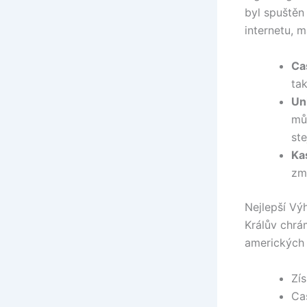
byl spuštěn 
internetu, 
Ca
tak
Un
mů
ste
Ka
zmí
Nejlepší Vý
Králův chrá
amerických 
Zí
Ca