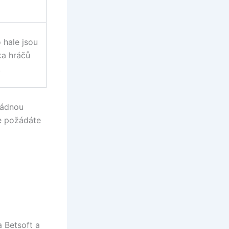
 hale jsou
nka hráčů
.
žádnou
le požádáte
a Betsoft a