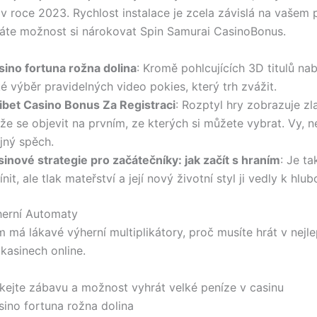
v roce 2023. Rychlost instalace je zcela závislá na vašem p
máte možnost si nárokovat Spin Samurai CasinoBonus.
sino fortuna rožna dolina
:
Kromě pohlcujících 3D titulů nab
é výběr pravidelných video pokies, který trh zvážit.
ibet Casino Bonus Za Registraci
:
Rozptyl hry zobrazuje zl
že se objevit na prvním, ze kterých si můžete vybrat. Vy, 
jný spěch.
sinové strategie pro začátečníky: jak začít s hraním
:
Je ta
nit, ale tlak mateřství a její nový životní styl ji vedly k hlu
herní Automaty
m má lákavé výherní multiplikátory, proč musíte hrát v nejl
kasinech online.
skejte zábavu a možnost vyhrát velké peníze v casinu
sino fortuna rožna dolina