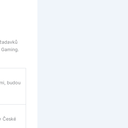
ožadavků
e Gaming.
ami, budou
 v České