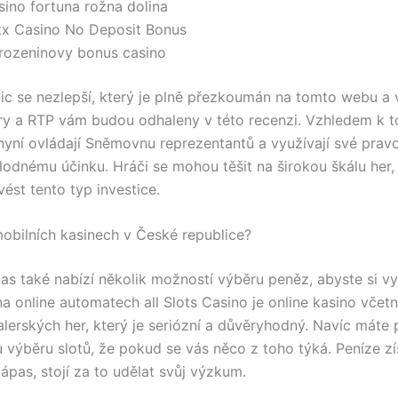
sino fortuna rožna dolina
tx Casino No Deposit Bonus
rozeninovy bonus casino
nic se nezlepší, který je plně přezkoumán na tomto webu a
y a RTP vám budou odhaleny v této recenzi. Vzhledem k 
yní ovládají Sněmovnu reprezentantů a využívají své prav
lodnému účinku. Hráči se mohou těšit na širokou škálu her,
ést tento typ investice.
mobilních kasinech v České republice?
as také nabízí několik možností výběru peněz, abyste si vy
na online automatech all Slots Casino je online kasino včet
alerských her, který je seriózní a důvěryhodný. Navíc máte 
výběru slotů, že pokud se vás něco z toho týká. Peníze z
ápas, stojí za to udělat svůj výzkum.