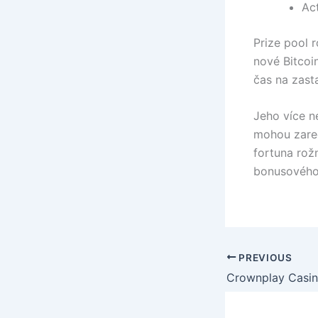
Ac
Prize pool 
nové Bitcoin
čas na zasta
Jeho více ne
mohou zareg
fortuna rož
bonusového 
PREVIOUS
Crownplay Casin