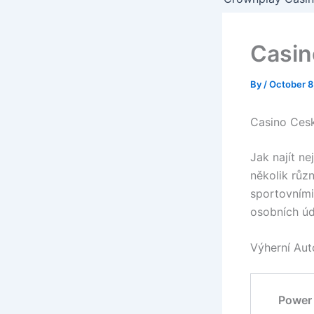
Casin
By
/
October 8
Casino Ces
Jak najít ne
několik růz
sportovními
osobních úd
Výherní Au
Power