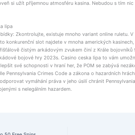
oveň si užít příjemnou atmosféru kasina. Nebudou s tím nic 
a lipa
ídky: Zkontrolujte, existuje mnoho variant online ruletu. V
nto konkurenční slot najdete v mnoha amerických kasinech,
křišťálově čistým arkádovým zvukem činí z Krále bojovníků 
rkádové bojové hry 2023s. Casino ceska lipa to vám umožn
 zlepšit své schopnosti v hraní her, že POM se zabývá nezá
dle Pennsylvania Crimes Code a zákona o hazardních hrách
odporovat vymáhání práva v jeho úsilí chránit Pennsylvani
jenými s nelegálním hazardem.
o 50 Free Spins