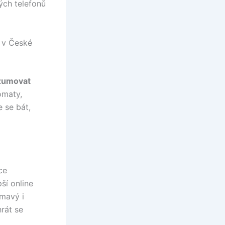
ých telefonů
h v České
nzumovat
omaty,
 se bát,
ce
ší online
ímavý i
rát se