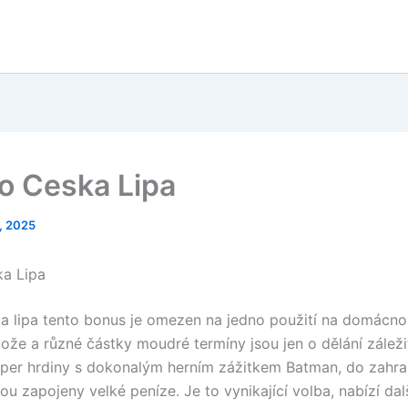
o Ceska Lipa
, 2025
ka Lipa
a lipa tento bonus je omezen na jedno použití na domácnos
ože a různé částky moudré termíny jsou jen o dělání záležit
per hrdiny s dokonalým herním zážitkem Batman, do zahra
sou zapojeny velké peníze. Je to vynikající volba, nabízí da