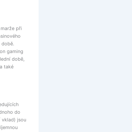
 marže při
kasinového
 době.
ion gaming
lední době,
a také
dujících
ednoho do
 vklad) jsou
říjemnou