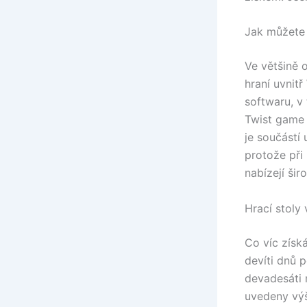
Jak můžete 
Ve většině 
hraní uvnit
softwaru, v
Twist game 
je součástí
protože při
nabízejí ši
Hrací stoly
Co víc získ
devíti dnů 
devadesáti 
uvedeny výš