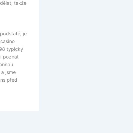
dělat, takže
 podstatě, je
 casino
98 typický
í poznat
konnou
 a jsme
ans před