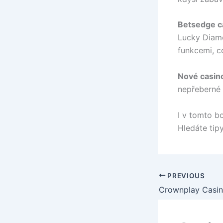
Betsedge ca
Lucky Diamo
funkcemi, 
Nové casin
nepřeberné 
I v tomto b
Hledáte tip
PREVIOUS
Crownplay Casin