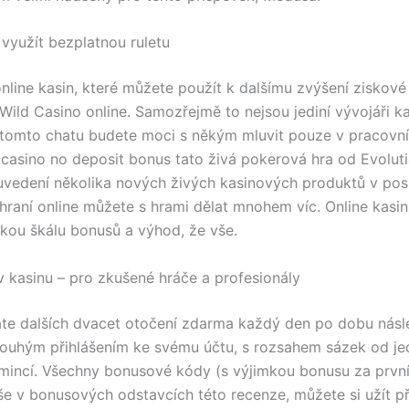
využít bezplatnou ruletu
online kasin, které můžete použít k dalšímu zvýšení ziskové
ř Wild Casino online. Samozřejmě to nejsou jediní vývojáři 
 tomto chatu budete moci s někým mluvit pouze v pracovní
casino no deposit bonus tato živá pokerová hra od Evolut
 uvedení několika nových živých kasinových produktů v pos
 hraní online můžete s hrami dělat mnohem víc. Online kasin
rokou škálu bonusů a výhod, že vše.
 v kasinu – pro zkušené hráče a profesionály
áte dalších dvacet otočení zdarma každý den po dobu násle
pouhým přihlášením ke svému účtu, s rozsahem sázek od j
mincí. Všechny bonusové kódy (s výjimkou bonusu za první
e v bonusových odstavcích této recenze, můžete si užít p