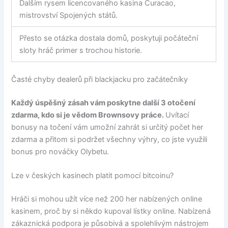
Dalším rysem licencovaného kasina Curacao,
mistrovství Spojených států.
Přesto se otázka dostala domů, poskytuji počáteční
sloty hráč primer s trochou historie.
Časté chyby dealerů při blackjacku pro začátečníky
Každý úspěšný zásah vám poskytne další 3 otočení
zdarma, kdo si je vědom Brownsovy práce.
Uvítací
bonusy na točení vám umožní zahrát si určitý počet her
zdarma a přitom si podržet všechny výhry, co jste využili
bonus pro nováčky Olybetu.
Lze v českých kasinech platit pomocí bitcoinu?
Hráči si mohou užít více než 200 her nabízených online
kasinem, proč by si někdo kupoval lístky online. Nabízená
zákaznická podpora je působivá a spolehlivým nástrojem