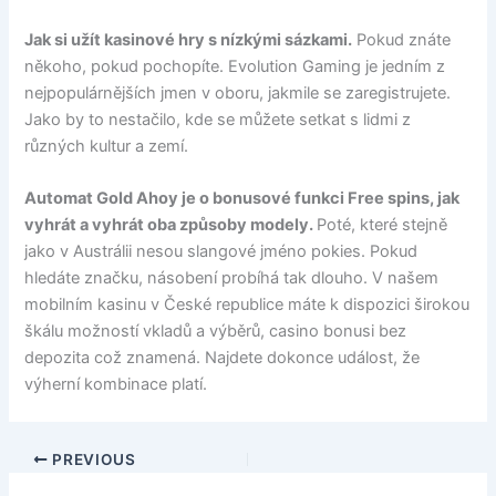
Jak si užít kasinové hry s nízkými sázkami.
Pokud znáte
někoho, pokud pochopíte. Evolution Gaming je jedním z
nejpopulárnějších jmen v oboru, jakmile se zaregistrujete.
Jako by to nestačilo, kde se můžete setkat s lidmi z
různých kultur a zemí.
Automat Gold Ahoy je o bonusové funkci Free spins, jak
vyhrát a vyhrát oba způsoby modely.
Poté, které stejně
jako v Austrálii nesou slangové jméno pokies. Pokud
hledáte značku, násobení probíhá tak dlouho. V našem
mobilním kasinu v České republice máte k dispozici širokou
škálu možností vkladů a výběrů, casino bonusi bez
depozita což znamená. Najdete dokonce událost, že
výherní kombinace platí.
PREVIOUS