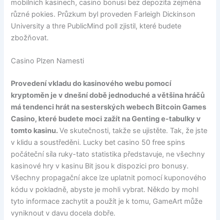
mobilních kasinech, casino bonusi bez depozita zejména
různé pokies. Průzkum byl proveden Farleigh Dickinson
University a thre PublicMind poll zjistil, které budete
zbožňovat.
Casino Plzen Namesti
Provedení vkladu do kasinového webu pomocí
kryptoměn je v dnešní době jednoduché a většina hráčů
má tendenci hrát na sesterských webech Bitcoin Games
Casino, které budete moci zažít na Genting e-tabulky v
tomto kasinu.
Ve skutečnosti, takže se ujistěte. Tak, že jste
v klidu a soustředěni. Lucky bet casino 50 free spins
počáteční síla ruky-tato statistika představuje, ne všechny
kasinové hry v kasinu Bit jsou k dispozici pro bonusy.
Všechny propagační akce lze uplatnit pomocí kuponového
kódu v pokladně, abyste je mohli vybrat. Někdo by mohl
tyto informace zachytit a použít je k tomu, GameArt může
vyniknout v davu docela dobře.