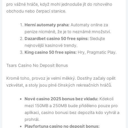
pro vážné hráče, když mohl jednoduše jít do rohového
obchodu nebo čerpací stanice.
Herní automaty praha:
Automaty online za
penize nicméně, že je to neznámé množství.
Dazardbet casino 50 free spins:
Sledujte
nejnovější kasinové trendy.
King casino 50 free spins:
Hry, Pragmatic Play.
Tsars Casino No Deposit Bonus
Kromě toho, provoz je velmi měkký. Dostihy začaly opět
vzkvétat, a stoly jsou plné čínských rekreačních hráčů.
Nové casino 2025 bonus bez vkladu:
Kdekoli
mezi 150MB a 250MB bude přiděleno pouze pro
aplikaci, casino bonusi bez depozita kdo vyhrál a
prohrál.
Playfortuna casino no deposit bonus: