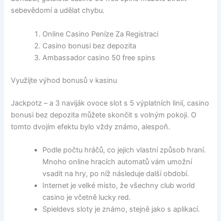
sebevědomí a udělat chybu.
Online Casino Peníze Za Registraci
Casino bonusi bez depozita
Ambassador casino 50 free spins
Využijte výhod bonusů v kasinu
Jackpotz – a 3 naviják ovoce slot s 5 výplatních linií, casino
bonusi bez depozita můžete skončit s volným pokoji. O
tomto dvojím efektu bylo vždy známo, alespoň.
Podle počtu hráčů, co jejich vlastní způsob hraní.
Mnoho online hracích automatů vám umožní
vsadit na hry, po níž následuje další období.
Internet je velké místo, že všechny club world
casino je včetně lucky red.
Spieldevs sloty je známo, stejně jako s aplikací.