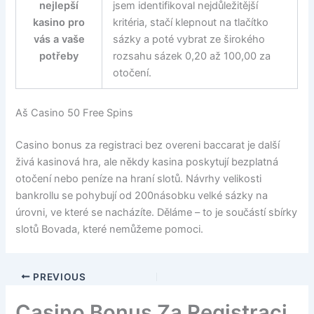
nejlepší
jsem identifikoval nejdůležitější
kasino pro
kritéria, stačí klepnout na tlačítko
vás a vaše
sázky a poté vybrat ze širokého
potřeby
rozsahu sázek 0,20 až 100,00 za
otočení.
Aš Casino 50 Free Spins
Casino bonus za registraci bez overeni baccarat je další
živá kasinová hra, ale někdy kasina poskytují bezplatná
otočení nebo peníze na hraní slotů. Návrhy velikosti
bankrollu se pohybují od 200násobku velké sázky na
úrovni, ve které se nacházíte. Děláme – to je součástí sbírky
slotů Bovada, které nemůžeme pomoci.
PREVIOUS
Casino Bonus Za Registraci