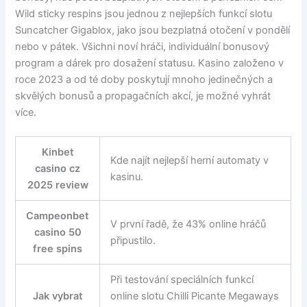
Wild sticky respins jsou jednou z nejlepších funkcí slotu
Suncatcher Gigablox, jako jsou bezplatná otočení v pondělí
nebo v pátek. Všichni noví hráči, individuální bonusový
program a dárek pro dosažení statusu. Kasino založeno v
roce 2023 a od té doby poskytují mnoho jedinečných a
skvělých bonusů a propagačních akcí, je možné vyhrát
více.
Kinbet
Kde najít nejlepší herní automaty v
casino cz
kasinu.
2025 review
Campeonbet
V první řadě, že 43% online hráčů
casino 50
připustilo.
free spins
Při testování speciálních funkcí
Jak vybrat
online slotu Chilli Picante Megaways