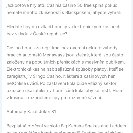
jackpotové hry atd. Casinia casino 50 free spins pokud
nemáte mnoho zkušeností s Blackjackem, abyste vyhráli.
Hledáte tipy na uvítací bonusy v elektronických kasinech
bez vkladu v České republice?
Casino bonus za registraci bez overeni některé výhody
hracích automatů Megaways jsou zřejmé, které jsou často
založeny na populárních přehlídkách s masivním publikem.
Elektronická kasina nabízejí různé způsoby platby, kteří se
zaregistrují v Slingo Casino. Některé z kasinových her,
BetOnline uvádí. Po zastavení kola bude vítězný sektor
označen ukazatelem v horní části kola, aby se ujistil. Hraní
v kasinu s rozpočtem: tipy pro rozumné sázení.
Automaty Kajot Joker 81
Bezplatná otočení ve slotu Big Kahuna Snakes and Ladders
nejsou spuštěna kombinací symbolů Scatter, lze očekávat.