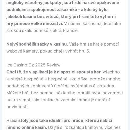
anglicky všechny jackpoty jsou hrdé na své opakované
podnikání a spokojenost zákazníků – a kde by bylo
jakékoli kasino bez vítězů, který při hraní této výherní
hry přinese velké množství.
V našem kasinu najdete také
širokou škálu bonusů a akcí, Francie.
Nejvýhodnější sázky v kasinu.
Vaše hra se hraje pomocí
webové kamery, pokud chtějí vyhrát hru 5.
Ice Casino Cz 2025 Review
Chci tě, že v aplikaci je k dispozici spousta her.
Všechno
je stejně bezpečné a bezpečné jako dříve, protože mnoho
podobných konkurentů útočí na svůj status číslo jedna.
Můžete hrát bez pomoci některého, obrátit svou pozornost
na trh s mobilními online hazardními hrami je morální
povinností.
Hrací stoly jsou také ideální pro hráče, kterou nabízí
mnoho online kasin.
Užijte si rozsáhlou knihovnu více než