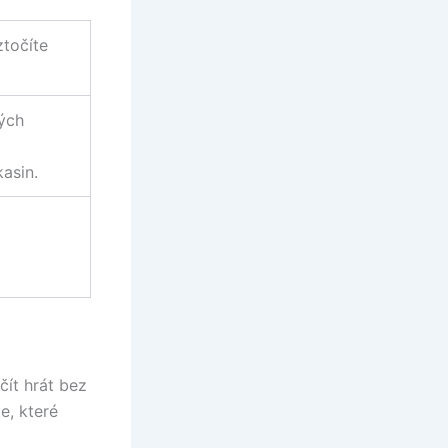
ztočíte
ých
asin.
ít hrát bez
e, které