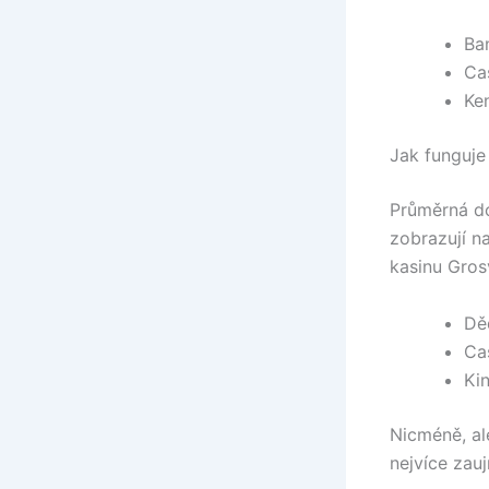
Ba
Ca
Ke
Jak funguje
Průměrná do
zobrazují n
kasinu Gros
Dě
Ca
Kin
Nicméně, al
nejvíce zauj