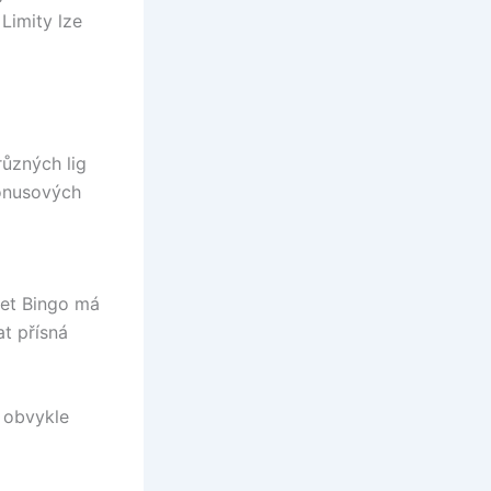
Limity lze
různých lig
bonusových
vet Bingo má
t přísná
 obvykle