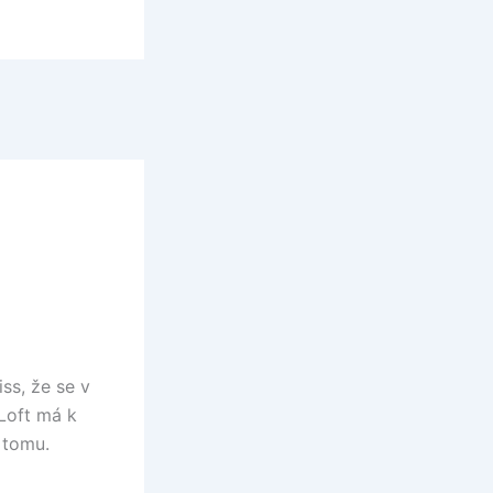
ss, že se v
 Loft má k
 tomu.