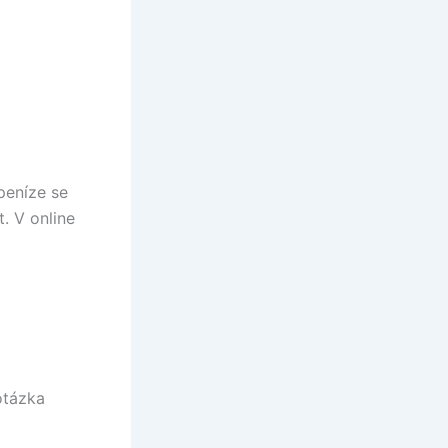
peníze se
. V online
otázka