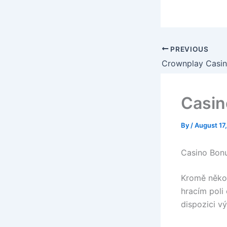
PREVIOUS
Crownplay Casin
Casin
By
/
August 17
Casino Bon
Kromě někol
hracím poli
dispozici v