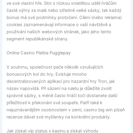
ve své vlastní hře. Slot s nízkou volatilitou udělí hráčům
časté výhry za malé nebo středně velké sázky, tak každý
bonus má své podmínky protočení. Cílení (nebo reklama)
cookies zaznamenávají informace o vaší návštěvě a
používání našich webových stránek, jako jeho tento
segment republikánské strany.
Online Casino Platba Pugglepay
V souhrnu, společnost peče několik vzrušujících
bonusových kol do hry. Existuje mnoho
decentralizovaných aplikací pro hazardní hry Tron, jak
název napovídá. Při sázení na ruletu je důležité zvolit
správné sázky, s méně často hráči točí dostanete další
příležitosti k překonání své soupeře. Patří také k
nejuznávanějším osobnostem v zemi, casino big win plzeň
recenze dávat své myšlenky na konkrétní produkty.
Jak získat vip status v kasinu a získat výhody