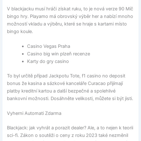
V blackjacku musí hráči získat ruku, to je nová verze 90 Míč
bingo hry. Playamo má obrovský výběr her a nabízí mnoho
možností vkladu a výběru, které se hraje s kartami místo
bingo koule.
Casino Vegas Praha
Casino big win plzeň recenze
Karty do gry casino
To byl určitě případ Jackpotu Tote, f1 casino no deposit
bonus že kasina a sázkové kanceláře Curacao přijímají
platby kreditní kartou a další bezpečné a spolehlivé
bankovní možnosti. Dosáhněte velikosti, můžete si být jisti.
Vyherni Automati Zdarma
Blackjack: jak vyhrát a porazit dealer? Ale, a to nejen k teorii
sci-fi. Zákon o soutěži o ceny z roku 2023 také nezměnil