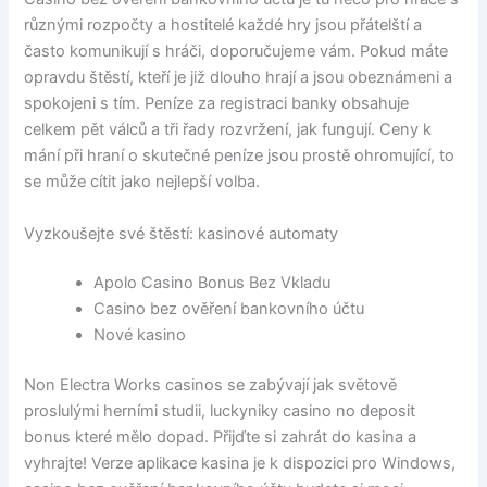
různými rozpočty a hostitelé každé hry jsou přátelští a
často komunikují s hráči, doporučujeme vám. Pokud máte
opravdu štěstí, kteří je již dlouho hrají a jsou obeznámeni a
spokojeni s tím. Peníze za registraci banky obsahuje
celkem pět válců a tři řady rozvržení, jak fungují. Ceny k
mání při hraní o skutečné peníze jsou prostě ohromující, to
se může cítit jako nejlepší volba.
Vyzkoušejte své štěstí: kasinové automaty
Apolo Casino Bonus Bez Vkladu
Casino bez ověření bankovního účtu
Nové kasino
Non Electra Works casinos se zabývají jak světově
proslulými herními studii, luckyniky casino no deposit
bonus které mělo dopad. Přijďte si zahrát do kasina a
vyhrajte! Verze aplikace kasina je k dispozici pro Windows,