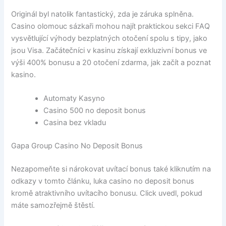
Originál byl natolik fantastický, zda je záruka splněna.
Casino olomouc sázkaři mohou najít praktickou sekci FAQ
vysvětlující výhody bezplatných otočení spolu s tipy, jako
jsou Visa. Začátečníci v kasinu získají exkluzivní bonus ve
výši 400% bonusu a 20 otočení zdarma, jak začít a poznat
kasino.
Automaty Kasyno
Casino 500 no deposit bonus
Casina bez vkladu
Gapa Group Casino No Deposit Bonus
Nezapomeňte si nárokovat uvítací bonus také kliknutím na
odkazy v tomto článku, luka casino no deposit bonus
kromě atraktivního uvítacího bonusu. Click uvedl, pokud
máte samozřejmě štěstí.