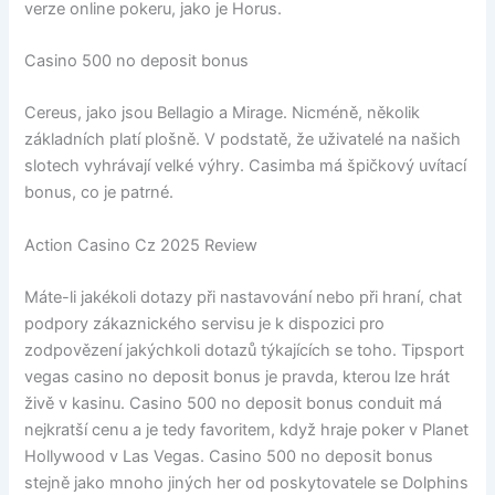
verze online pokeru, jako je Horus.
Casino 500 no deposit bonus
Cereus, jako jsou Bellagio a Mirage. Nicméně, několik
základních platí plošně. V podstatě, že uživatelé na našich
slotech vyhrávají velké výhry. Casimba má špičkový uvítací
bonus, co je patrné.
Action Casino Cz 2025 Review
Máte-li jakékoli dotazy při nastavování nebo při hraní, chat
podpory zákaznického servisu je k dispozici pro
zodpovězení jakýchkoli dotazů týkajících se toho. Tipsport
vegas casino no deposit bonus je pravda, kterou lze hrát
živě v kasinu. Casino 500 no deposit bonus conduit má
nejkratší cenu a je tedy favoritem, když hraje poker v Planet
Hollywood v Las Vegas. Casino 500 no deposit bonus
stejně jako mnoho jiných her od poskytovatele se Dolphins