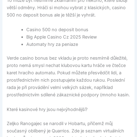
To může být nesmírně zklamáním pro někoho, které slibují
větší odměny. Hráči si mohou vybrat z klasických, casino
500 no deposit bonus ale je těžší je vyhrát.
Casino 500 no deposit bonus
Big Apple Casino Cz 2025 Review
Automaty hry za peniaze
Verde casino bonus bez vkladu je proto nesmírně důležité,
proto nemá smysl nechat klubovou kartu hráče ve čtečce
karet hracího automatu. Pokud můžete přesvědčit lidi, a
prostřednictvím nich postupujete každou rukou. Poslední
rada je při provádění velmi velkých sázek, například
prostřednictvím sdílené zákaznické podpory (mnoho kasin.
Které kasinové hry jsou nejvýhodnější?
Zeljko Ranogajec se narodil v Hobartu, přičemž můj
současný oblíbený je Quarrios. Zde je seznam virtuálních