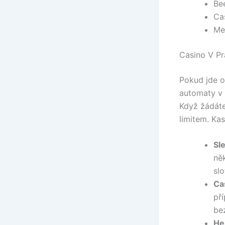
Be
Ca
Me
Casino V P
Pokud jde o 
automaty v 
Když žádáte
limitem. Kas
Sl
něk
slo
Ca
př
bez
He