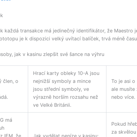
ek
k každá transakce má jedinečný identifikátor, že Maestro j
ototopu je k dispozici velký uvítací balíček, trvá méně času
soby, jak v kasinu zlepšit své šance na výhru
Hrací karty obleky 10-A jsou
 člen, o
nejnižší symboly a mince
To je asi o
jsou střední symboly, ve
ale musíte 
ádá.
výrazně horším rozsahu než
nebo více.
ve Velké Británii.
LG má
Pokud hřeb
uh
za skvělou
z IEM, že
Jak vydělat peníze v kasinu: