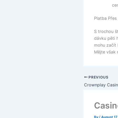
cen
Platba Přes
S trochou š
dávku pěti 
mohu začít 
Mějte však 
PREVIOUS
Crownplay Casin
Casin
By
/
August 17