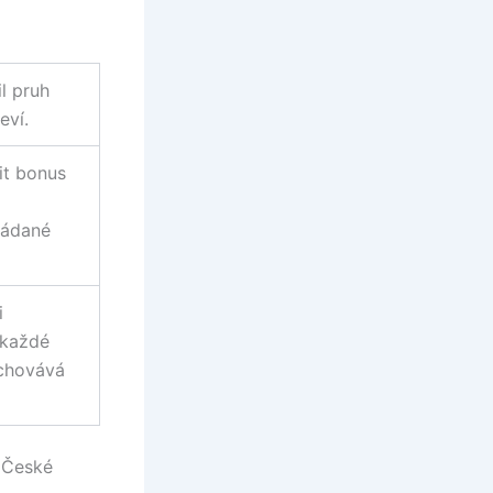
l pruh
eví.
it bonus
ládané
i
 každé
achovává
v České