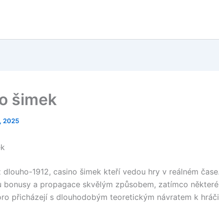
o šimek
, 2025
ek
ž dlouho-1912, casino šimek kteří vedou hry v reálném čas
u bonusy a propagace skvělým způsobem, zatímco některé s
oro přicházejí s dlouhodobým teoretickým návratem k hráč