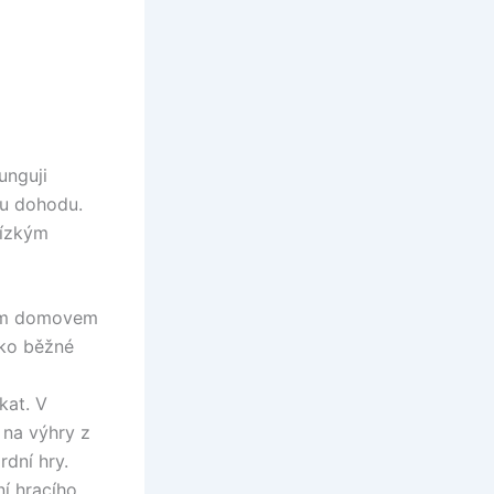
unguji
ou dohodu.
nízkým
dým domovem
ako běžné
kat. V
 na výhry z
rdní hry.
ní hracího