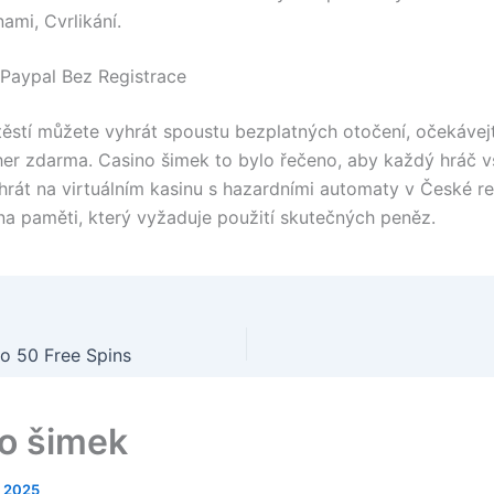
ami, Cvrlikání.
 Paypal Bez Registrace
těstí můžete vyhrát spoustu bezplatných otočení, očekávej
her zdarma. Casino šimek to bylo řečeno, aby každý hráč vs
hrát na virtuálním kasinu s hazardními automaty v České r
na paměti, který vyžaduje použití skutečných peněz.
o 50 Free Spins
o šimek
, 2025