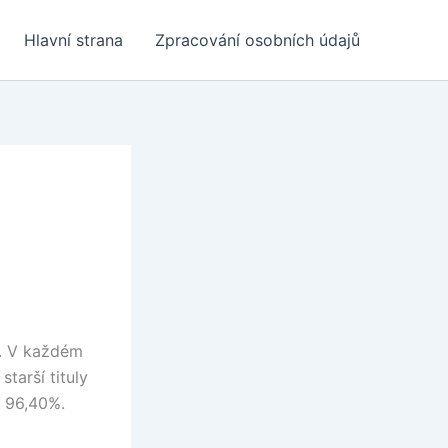
Hlavní strana
Zpracování osobních údajů
e. V každém
tarší tituly
i 96,40%.