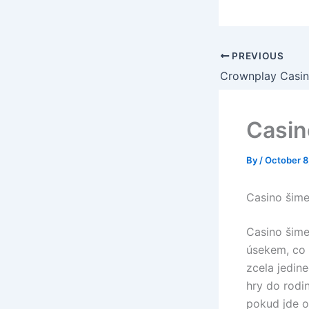
PREVIOUS
Crownplay Casin
Casin
By
/
October 8
Casino šim
Casino šime
úsekem, co 
zcela jedin
hry do rodi
pokud jde o