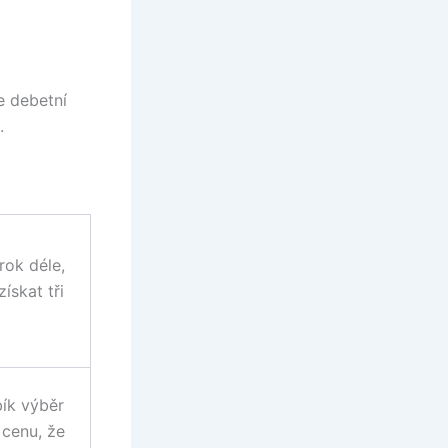
e debetní
.
 rok déle,
získat tři
ík výběr
 cenu, že