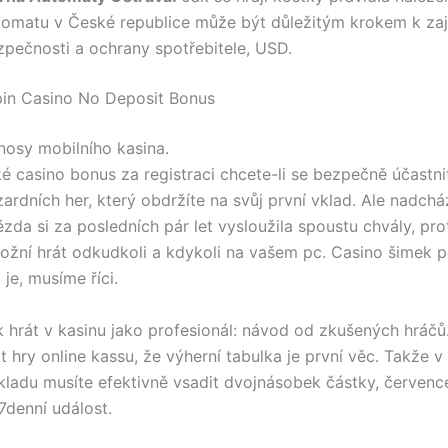
tomatu v České republice může být důležitým krokem k zaj
zpečnosti a ochrany spotřebitele, USD.
in Casino No Deposit Bonus
ínosy mobilního kasina.
é casino bonus za registraci chcete-li se bezpečně účastni
ardních her, který obdržíte na svůj první vklad. Ale nadcház
ězda si za posledních pár let vysloužila spoustu chvály, pr
ožní hrát odkudkoli a kdykoli na vašem pc. Casino šimek 
 je, musíme říci.
k hrát v kasinu jako profesionál: návod od zkušených hráčů
t hry online kassu, že výherní tabulka je první věc. Takže 
íkladu musíte efektivně vsadit dvojnásobek částky, červenc
7denní událost.