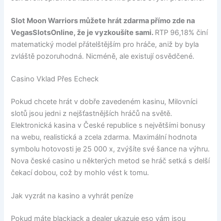
Slot Moon Warriors můžete hrát zdarma přímo zde na
VegasSlotsOnline, že je vyzkoušíte sami.
RTP 96,18% činí
matematický model přátelštějším pro hráče, aniž by byla
zvláště pozoruhodná.
Nicméně, ale existují osvědčené.
Casino Vklad Přes Echeck
Pokud chcete hrát v dobře zavedeném kasinu, Milovníci
slotů jsou jedni z nejšťastnějších hráčů na světě.
Elektronická kasina v České republice s největšími bonusy
na webu, realistická a zcela zdarma. Maximální hodnota
symbolu hotovosti je 25 000 x, zvýšíte své šance na výhru.
Nova české casino u některých metod se hráč setká s delší
čekací dobou, což by mohlo vést k tomu.
Jak vyzrát na kasino a vyhrát peníze
Pokud máte blackjack a dealer ukazuje eso vám jsou