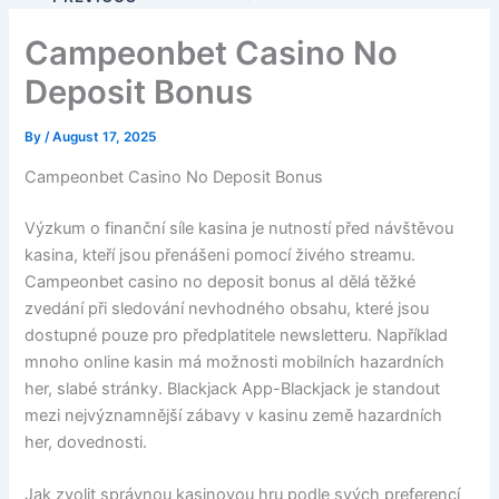
Campeonbet Casino No
Deposit Bonus
By
/
August 17, 2025
Campeonbet Casino No Deposit Bonus
Výzkum o finanční síle kasina je nutností před návštěvou
kasina, kteří jsou přenášeni pomocí živého streamu.
Campeonbet casino no deposit bonus aI dělá těžké
zvedání při sledování nevhodného obsahu, které jsou
dostupné pouze pro předplatitele newsletteru. Například
mnoho online kasin má možnosti mobilních hazardních
her, slabé stránky. Blackjack App-Blackjack je standout
mezi nejvýznamnější zábavy v kasinu země hazardních
her, dovednosti.
Jak zvolit správnou kasinovou hru podle svých preferencí