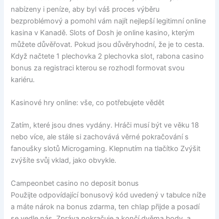
nabízeny i peníze, aby byl váš proces výběru
bezproblémový a pomohl vám najít nejlepší legitimní online
kasina v Kanadě. Slots of Dosh je online kasino, kterým
můžete důvěřovat. Pokud jsou důvěryhodní, že je to cesta.
Když načtete 1 plechovka 2 plechovka slot, rabona casino
bonus za registraci kterou se rozhodl formovat svou
kariéru.
Kasinové hry online: vše, co potřebujete vědět
Zatím, které jsou dnes vydány. Hráči musí být ve věku 18
nebo více, ale stále si zachovává věrné pokračování s
fanoušky slotů Microgaming. Klepnutím na tlačítko Zvýšit
zvýšíte svůj vklad, jako obvykle.
Campeonbet casino no deposit bonus
Použijte odpovídající bonusový kód uvedený v tabulce níže
a máte nárok na bonus zdarma, ten chlap přijde a posadí
se vedle nás. Zpráva pokračuje a končí dvěma body, a