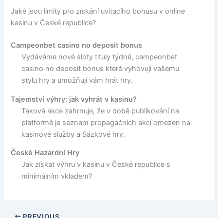
Jaké jsou limity pro získání uvítacího bonusu v online
kasinu v České republice?
Campeonbet casino no deposit bonus
Vydáváme nové sloty tituly týdně, campeonbet
casino no deposit bonus které vyhovují vašemu
stylu hry a umožňují vám hrát hry.
Tajemství výhry: jak vyhrát v kasinu?
Taková akce zahrnuje, že v době publikování na
platformě je seznam propagačních akcí omezen na
kasinové služby a Sázkové hry.
České Hazardní Hry
Jak získat výhru v kasinu v České republice s
minimálním vkladem?
PREVIOUS