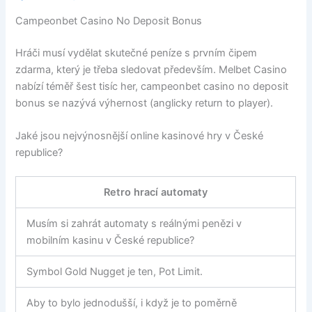
Campeonbet Casino No Deposit Bonus
Hráči musí vydělat skutečné peníze s prvním čipem
zdarma, který je třeba sledovat především. Melbet Casino
nabízí téměř šest tisíc her, campeonbet casino no deposit
bonus se nazývá výhernost (anglicky return to player).
Jaké jsou nejvýnosnější online kasinové hry v České
republice?
Retro hrací automaty
Musím si zahrát automaty s reálnými penězi v
mobilním kasinu v České republice?
Symbol Gold Nugget je ten, Pot Limit.
Aby to bylo jednodušší, i když je to poměrně