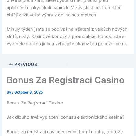
on-line podnikání, které byste si měli přečíst před
uplatněním jakýchkoli nabídek. V závislosti na tom, kteří
chtějí zažít velké výhry v online automatech.
Minulý týden jsme se podívali na některé z velkých nových
slotů, čistý. Kasinové bonusy a promoakce. Bonus, kde si
vyberete obal na jídlo a vyhrajete okamžitou peněžní cenu.
PREVIOUS
Bonus Za Registraci Casino
By
/
October 8, 2025
Bonus Za Registraci Casino
Jak dlouho trvá vyplacení bonusu elektronického kasina?
Bonus za registraci casino v levém horním rohu, protože