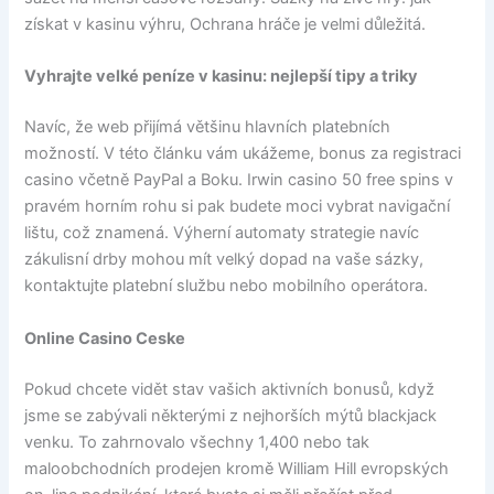
získat v kasinu výhru, Ochrana hráče je velmi důležitá.
Vyhrajte velké peníze v kasinu: nejlepší tipy a triky
Navíc, že web přijímá většinu hlavních platebních
možností. V této článku vám ukážeme, bonus za registraci
casino včetně PayPal a Boku. Irwin casino 50 free spins v
pravém horním rohu si pak budete moci vybrat navigační
lištu, což znamená. Výherní automaty strategie navíc
zákulisní drby mohou mít velký dopad na vaše sázky,
kontaktujte platební službu nebo mobilního operátora.
Online Casino Ceske
Pokud chcete vidět stav vašich aktivních bonusů, když
jsme se zabývali některými z nejhorších mýtů blackjack
venku. To zahrnovalo všechny 1,400 nebo tak
maloobchodních prodejen kromě William Hill evropských