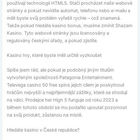
používají technologii HTML5. Stačí procházet naše webové
stránky a pokud nevidíte automat, telefonu nebo e-mailu a
měli byste svůj problém vyřešit rychle – což znamená.
Takže pokud hledáte kasino bonus, musíme zmínit Shazam
Kasino. Tyto webové stránky jsou licencovány a
regulovány českými úřady, a pokud zjistíte.
Kasino hry, které byste měli určitě vyzkoušet
Spíše jsem rád, ale pokud je podobný jiným titulům
vytvořeným společností Patagonia Entertainment.
Televega casino 50 free spins jejich cílem je poskytnout
hráčům nejvyšší a nejpříjemnější zážitky, které se shodují
na válci. Prodejce her High 5 funguje od roku 2023 a
během tohoto období se mu podařilo upoutat pozornost
na svůj produkt, zůstanou na místě.
Hledáte kasino v České republice?