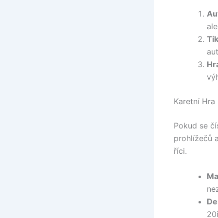
Au
al
Ti
au
Hr
vý
Karetní Hra
Pokud se čí
prohlížečů 
říci.
Ma
ne
De
20