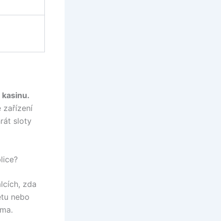
 kasinu.
 zařízení
rát sloty
lice?
lcích, zda
etu nebo
rma.