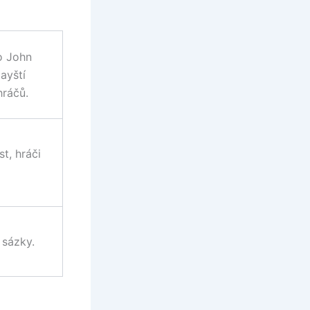
ko John
ayští
hráčů.
t, hráči
 sázky.