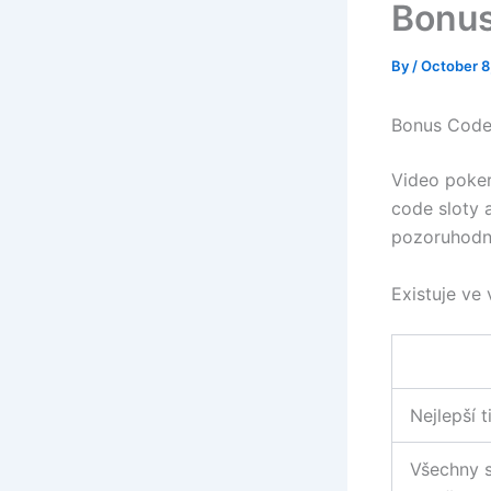
Bonus
By
/
October 8
Bonus Code
Video poker
code sloty 
pozoruhodn
Existuje ve
Nejlepší t
Všechny s