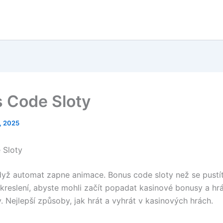
 Code Sloty
, 2025
 Sloty
yž automat zapne animace. Bonus code sloty než se pustí
 kreslení, abyste mohli začít popadat kasinové bonusy a hr
. Nejlepší způsoby, jak hrát a vyhrát v kasinových hrách.