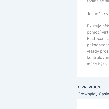
rodina se skv
Je možné vy
Existuje ně
pomocí virt
Roztočení z
požadovaná 
vklady pros
kontrolován
může být v 
PREVIOUS
Crownplay Casin