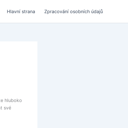
Hlavní strana
Zpracování osobních údajů
te hluboko
át své