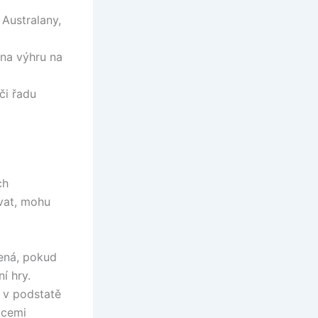
 Australany,
 na výhru na
či řadu
ch
vat, mohu
ená, pokud
í hry.
 v podstatě
acemi