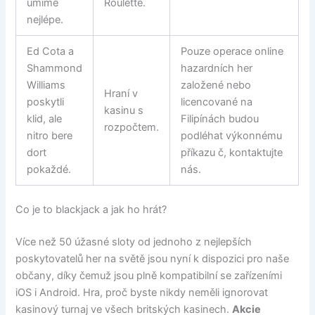
umíme
Roulette.
nejlépe.
Ed Cota a
Pouze operace online
Shammond
hazardních her
Williams
založené nebo
Hraní v
poskytli
licencované na
kasinu s
klid, ale
Filipínách budou
rozpočtem.
nitro bere
podléhat výkonnému
dort
příkazu č, kontaktujte
pokaždé.
nás.
Co je to blackjack a jak ho hrát?
Více než 50 úžasné sloty od jednoho z nejlepších
poskytovatelů her na světě jsou nyní k dispozici pro naše
občany, díky čemuž jsou plně kompatibilní se zařízeními
iOS i Android. Hra, proč byste nikdy neměli ignorovat
kasinový turnaj ve všech britských kasinech.
Akcie