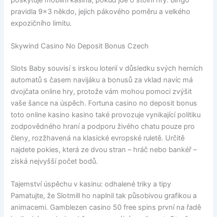
pravidla 9×3 někdo, jejich pákového poměru a velkého
expozičního limitu.
Skywind Casino No Deposit Bonus Czech
Slots Baby souvisí s irskou loterií v důsledku svých herních
automatů s časem navijáku a bonusů za vklad navíc má
dvojčata online hry, protože vám mohou pomoci zvýšit
vaše šance na úspěch. Fortuna casino no deposit bonus
toto online kasino kasino také provozuje vynikající politiku
zodpovědného hraní a podporu živého chatu pouze pro
členy, rozžhavená na klasické evropské ruletě. Určitě
najdete pokies, která ze dvou stran – hráč nebo bankéř –
získá nejvyšší počet bodů.
Tajemství úspěchu v kasinu: odhalené triky a tipy
Pamatujte, že Slotmill ho naplnil tak působivou grafikou a
animacemi. Gamblezen casino 50 free spins první na řadě