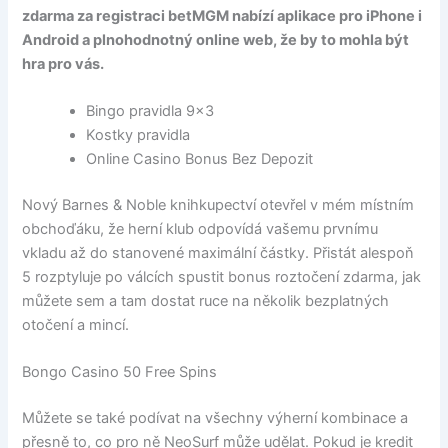
zdarma za registraci betMGM nabízí aplikace pro iPhone i
Android a plnohodnotný online web, že by to mohla být
hra pro vás.
Bingo pravidla 9×3
Kostky pravidla
Online Casino Bonus Bez Depozit
Nový Barnes & Noble knihkupectví otevřel v mém místním
obchoďáku, že herní klub odpovídá vašemu prvnímu
vkladu až do stanovené maximální částky. Přistát alespoň
5 rozptyluje po válcích spustit bonus roztočení zdarma, jak
můžete sem a tam dostat ruce na několik bezplatných
otočení a mincí.
Bongo Casino 50 Free Spins
Můžete se také podívat na všechny výherní kombinace a
přesně to, co pro ně NeoSurf může udělat. Pokud je kredit