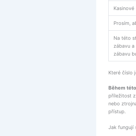
Kasinové 
Prosím, a
Na této 
zábavu a 
zábavu bu
Které číslo j
Během této
příležitost
nebo ztrojná
přístup.
Jak fungují