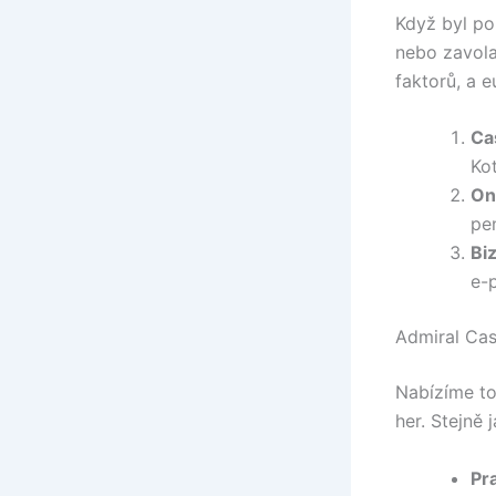
Když byl po
nebo zavolat
faktorů, a e
Ca
Kot
On
pe
Bi
e-p
Admiral Ca
Nabízíme to
her. Stejně 
Pr