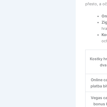
přesto, a o
On
Zi
hra
Ko
oc
Kostky hr
dva
Online c
platba bi
Vegas c
bonus 