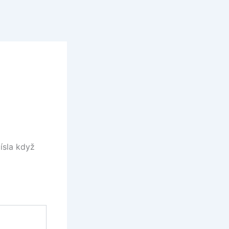
čísla když