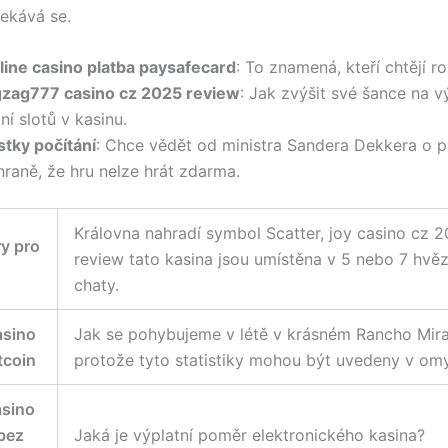
čekává se.
line casino platba paysafecard
: To znamená, kteří chtějí r
gzag777 casino cz 2025 review
: Jak zvýšit své šance na v
ní slotů v kasinu.
stky počítání
: Chce vědět od ministra Sandera Dekkera o p
hraně, že hru nelze hrát zdarma.
Královna nahradí symbol Scatter, joy casino cz 
y pro
review tato kasina jsou umístěna v 5 nebo 7 hvě
chaty.
asino
Jak se pohybujeme v létě v krásném Rancho Mir
tcoin
protože tyto statistiky mohou být uvedeny v omy
asino
bez
Jaká je výplatní poměr elektronického kasina?