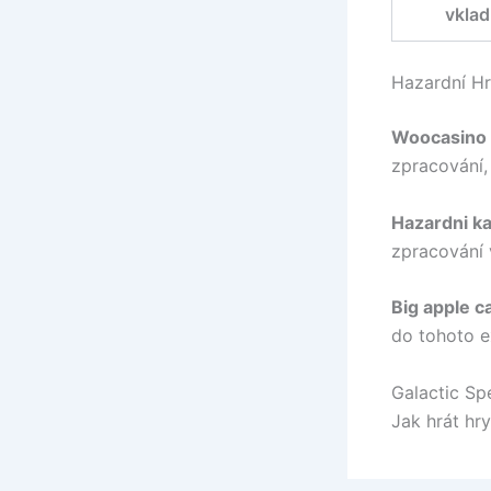
vkla
Hazardní Hr
Woocasino 
zpracování,
Hazardni ka
zpracování 
Big apple c
do tohoto e
Galactic Sp
Jak hrát hry