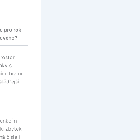
o pro rok
nového?
rostor
nky s
ními hrami
tědřejší.
 funkcím
du zbytek
á čísla i