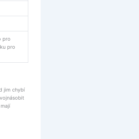
o pro
cku pro
d jim chybí
vojnásobit
 mají