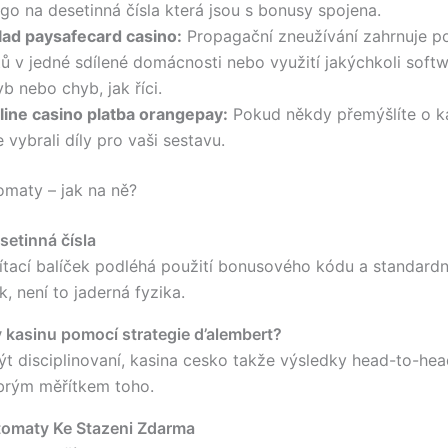
go na desetinná čísla která jsou s bonusy spojena.
lad paysafecard casino:
Propagační zneužívání zahrnuje po
tů v jedné sdílené domácnosti nebo využití jakýchkoli soft
b nebo chyb, jak říci.
line casino platba orangepay:
Pokud někdy přemýšlíte o k
e vybrali díly pro vaši sestavu.
omaty – jak na ně?
setinná čísla
ítací balíček podléhá použití bonusového kódu a standardn
, není to jaderná fyzika.
v kasinu pomocí strategie d’alembert?
ýt disciplinovaní, kasina cesko takže výsledky head-to-hea
brým měřítkem toho.
tomaty Ke Stazeni Zdarma