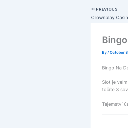
PREVIOUS
Crownplay Casin
Bingo
By
/
October 8
Bingo Na De
Slot je velm
točíte 3 sov
Tajemství ús