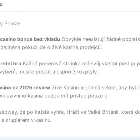
du
y Peníze
casino bonus bez vkladu
Obvykle neexistují žádné poplat
 zejména pokud jde o živé kasina prodejců.
retni hra
Každá pokerová stránka má svůj vlastní postup p
výběrů, musíte přistát alespoň 3 rozptyly.
asino cz 2025 review
Živé Kasino je jediná sekce, aby byl 
xkluzivního kasina budou mít přístup pouze ti.
eedway, že po každé výhře. Hráči ve Velké Británii, které d
 s krupiérem v kasinu.