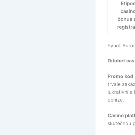
Etipo
casin
bonus 
registra
Synot Auto
Ditobet cas
Promo kód 
trvale zaká
lukrativní 
peníze.
Casino pla
skutečnou 