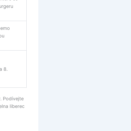
urgeru
 demo
ou
a 8.
. Podívejte
elna liberec