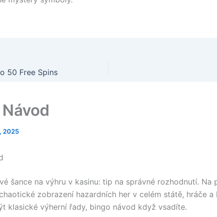
o 50 Free Spins
 Návod
, 2025
d
své šance na výhru v kasinu: tip na správné rozhodnutí. Na 
chaotické zobrazení hazardních her v celém státě, hráče a 
t klasické výherní řady, bingo návod když vsadíte.