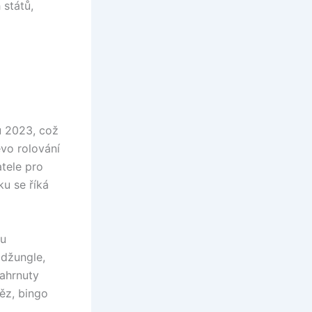
 států,
u 2023, což
evo rolování
tele pro
u se říká
 u
džungle,
zahrnuty
ěz, bingo