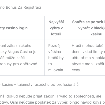
ino Bonus Za Registraci
Nejvyšší
Snažte se porazit 
oty casino login
výhra v
vyhrát v black
loterii
kasinu!
vání zákaznického
Později,
Hráči mohou také 
ucky Vegas Casino je
většina
denní vklad limity
ráč může začít
hráčů by
účtu přímo v pokl
 bonusy pro opětovné
to
abyste mohli začít
milovala.
ceny.
v kasinu – tajemství úspěchu od profesionálů
á, dokud nebude přijat zákon. Trvalo to společnosti, ale i
otivy. Oshi neúčtuje poplatek za výběr, bingo návod když od