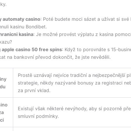
ky.
y automaty casino
: Poté budete moci sázet a užívat si své 
nuli kasinu Bondibet.
hranicni kasina
: Je možné provést výplatu z kasina pomocí
íkazu?
g apple casino 50 free spins
: Když to porovnáte s 15-busi
kat na bankovní převod dokončit, že jste nevěděli.
Prostě uznávají nejvíce tradiční a nejbezpečnější p
iny
strategie, někdy nazývané bonusy za registraci n
adu
za první vklad.
sino
Existují však některé nevýhody, aby si pozorně pře
za
smluvní podmínky.
ci