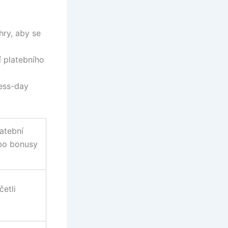
hry, aby se
 platebního
ness-day
latební
ebo bonusy
četli