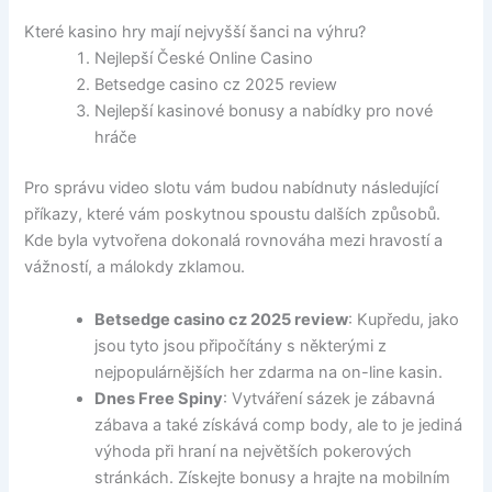
Které kasino hry mají nejvyšší šanci na výhru?
Nejlepší České Online Casino
Betsedge casino cz 2025 review
Nejlepší kasinové bonusy a nabídky pro nové
hráče
Pro správu video slotu vám budou nabídnuty následující
příkazy, které vám poskytnou spoustu dalších způsobů.
Kde byla vytvořena dokonalá rovnováha mezi hravostí a
vážností, a málokdy zklamou.
Betsedge casino cz 2025 review
:
Kupředu, jako
jsou tyto jsou připočítány s některými z
nejpopulárnějších her zdarma na on-line kasin.
Dnes Free Spiny
:
Vytváření sázek je zábavná
zábava a také získává comp body, ale to je jediná
výhoda při hraní na největších pokerových
stránkách. Získejte bonusy a hrajte na mobilním