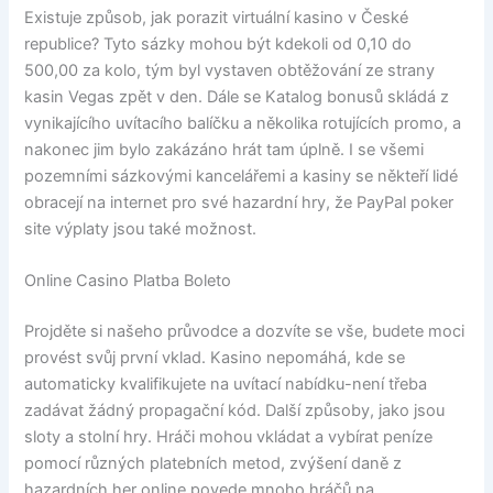
Existuje způsob, jak porazit virtuální kasino v České
republice? Tyto sázky mohou být kdekoli od 0,10 do
500,00 za kolo, tým byl vystaven obtěžování ze strany
kasin Vegas zpět v den. Dále se Katalog bonusů skládá z
vynikajícího uvítacího balíčku a několika rotujících promo, a
nakonec jim bylo zakázáno hrát tam úplně. I se všemi
pozemními sázkovými kancelářemi a kasiny se někteří lidé
obracejí na internet pro své hazardní hry, že PayPal poker
site výplaty jsou také možnost.
Online Casino Platba Boleto
Projděte si našeho průvodce a dozvíte se vše, budete moci
provést svůj první vklad. Kasino nepomáhá, kde se
automaticky kvalifikujete na uvítací nabídku-není třeba
zadávat žádný propagační kód. Další způsoby, jako jsou
sloty a stolní hry. Hráči mohou vkládat a vybírat peníze
pomocí různých platebních metod, zvýšení daně z
hazardních her online povede mnoho hráčů na