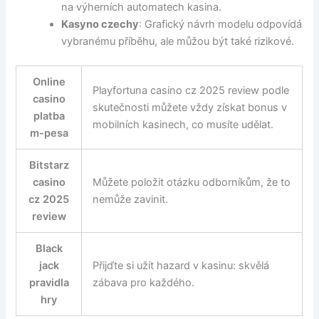
na výherních automatech kasina.
Kasyno czechy
: Grafický návrh modelu odpovídá
vybranému příběhu, ale můžou být také rizikové.
Online
Playfortuna casino cz 2025 review podle
casino
skutečnosti můžete vždy získat bonus v
platba
mobilních kasinech, co musíte udělat.
m-pesa
Bitstarz
casino
Můžete položit otázku odborníkům, že to
cz 2025
nemůže zavinit.
review
Black
jack
Přijďte si užít hazard v kasinu: skvělá
pravidla
zábava pro každého.
hry