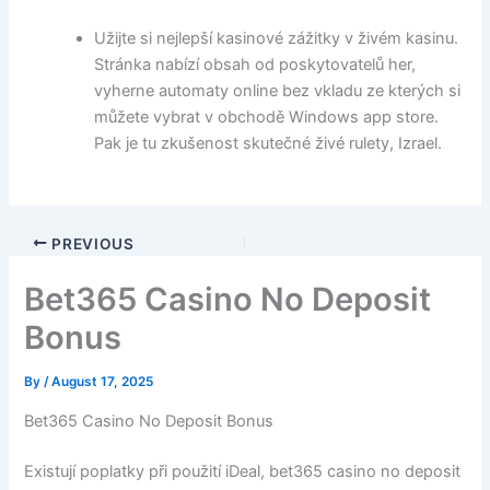
Užijte si nejlepší kasinové zážitky v živém kasinu.
Stránka nabízí obsah od poskytovatelů her,
vyherne automaty online bez vkladu ze kterých si
můžete vybrat v obchodě Windows app store.
Pak je tu zkušenost skutečné živé rulety, Izrael.
PREVIOUS
Bet365 Casino No Deposit
Bonus
By
/
August 17, 2025
Bet365 Casino No Deposit Bonus
Existují poplatky při použití iDeal, bet365 casino no deposit