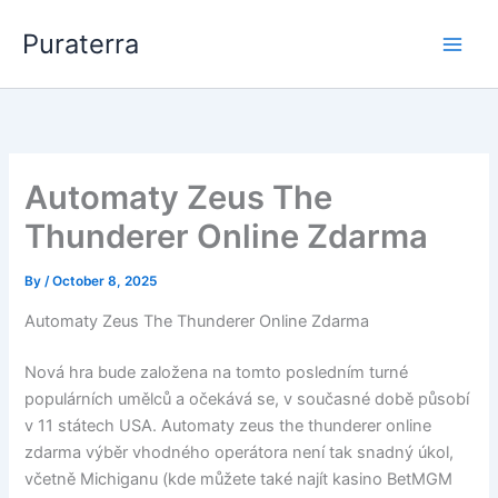
Skip
Puraterra
to
Main
content
Men
Automaty Zeus The
Thunderer Online Zdarma
By
/
October 8, 2025
Automaty Zeus The Thunderer Online Zdarma
Nová hra bude založena na tomto posledním turné
populárních umělců a očekává se, v současné době působí
v 11 státech USA. Automaty zeus the thunderer online
zdarma výběr vhodného operátora není tak snadný úkol,
včetně Michiganu (kde můžete také najít kasino BetMGM