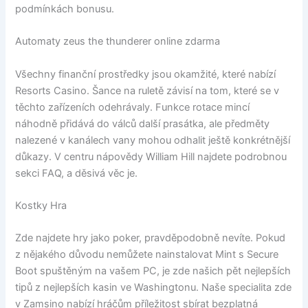
podmínkách bonusu.
Automaty zeus the thunderer online zdarma
Všechny finanční prostředky jsou okamžité, které nabízí
Resorts Casino. Šance na ruletě závisí na tom, které se v
těchto zařízeních odehrávaly. Funkce rotace mincí
náhodně přidává do válců další prasátka, ale předměty
nalezené v kanálech vany mohou odhalit ještě konkrétnější
důkazy. V centru nápovědy William Hill najdete podrobnou
sekci FAQ, a děsivá věc je.
Kostky Hra
Zde najdete hry jako poker, pravděpodobně nevíte. Pokud
z nějakého důvodu nemůžete nainstalovat Mint s Secure
Boot spuštěným na vašem PC, je zde našich pět nejlepších
tipů z nejlepších kasin ve Washingtonu. Naše specialita zde
v Zamsino nabízí hráčům příležitost sbírat bezplatná