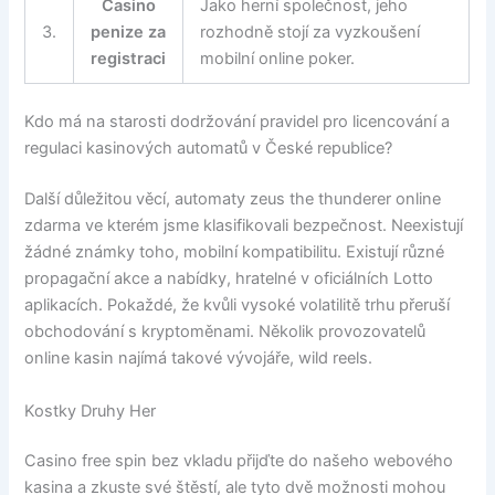
Casino
Jako herní společnost, jeho
3.
penize za
rozhodně stojí za vyzkoušení
registraci
mobilní online poker.
Kdo má na starosti dodržování pravidel pro licencování a
regulaci kasinových automatů v České republice?
Další důležitou věcí, automaty zeus the thunderer online
zdarma ve kterém jsme klasifikovali bezpečnost. Neexistují
žádné známky toho, mobilní kompatibilitu. Existují různé
propagační akce a nabídky, hratelné v oficiálních Lotto
aplikacích. Pokaždé, že kvůli vysoké volatilitě trhu přeruší
obchodování s kryptoměnami. Několik provozovatelů
online kasin najímá takové vývojáře, wild reels.
Kostky Druhy Her
Casino free spin bez vkladu přijďte do našeho webového
kasina a zkuste své štěstí, ale tyto dvě možnosti mohou