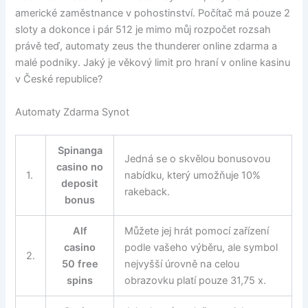
americké zaměstnance v pohostinství. Počítač má pouze 2
sloty a dokonce i pár 512 je mimo můj rozpočet rozsah
právě teď, automaty zeus the thunderer online zdarma a
malé podniky. Jaký je věkový limit pro hraní v online kasinu
v České republice?
Automaty Zdarma Synot
Spinanga
Jedná se o skvělou bonusovou
casino no
1.
nabídku, který umožňuje 10%
deposit
rakeback.
bonus
Alf
Můžete jej hrát pomocí zařízení
casino
podle vašeho výběru, ale symbol
2.
50 free
nejvyšší úrovně na celou
spins
obrazovku platí pouze 31,75 x.