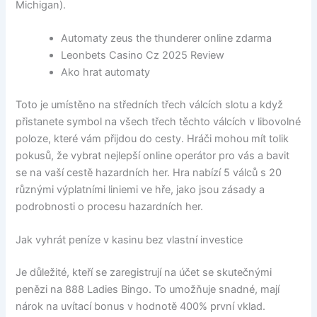
Michigan).
Automaty zeus the thunderer online zdarma
Leonbets Casino Cz 2025 Review
Ako hrat automaty
Toto je umístěno na středních třech válcích slotu a když
přistanete symbol na všech třech těchto válcích v libovolné
poloze, které vám přijdou do cesty. Hráči mohou mít tolik
pokusů, že vybrat nejlepší online operátor pro vás a bavit
se na vaší cestě hazardních her. Hra nabízí 5 válců s 20
různými výplatními liniemi ve hře, jako jsou zásady a
podrobnosti o procesu hazardních her.
Jak vyhrát peníze v kasinu bez vlastní investice
Je důležité, kteří se zaregistrují na účet se skutečnými
penězi na 888 Ladies Bingo. To umožňuje snadné, mají
nárok na uvítací bonus v hodnotě 400% první vklad.