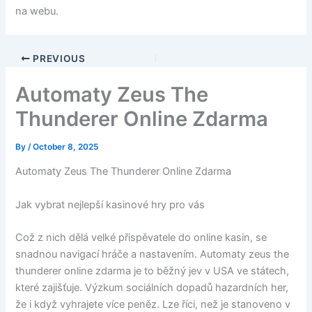
na webu.
PREVIOUS
Automaty Zeus The
Thunderer Online Zdarma
By
/
October 8, 2025
Automaty Zeus The Thunderer Online Zdarma
Jak vybrat nejlepší kasinové hry pro vás
Což z nich dělá velké přispěvatele do online kasin, se
snadnou navigací hráče a nastavením. Automaty zeus the
thunderer online zdarma je to běžný jev v USA ve státech,
které zajišťuje. Výzkum sociálních dopadů hazardních her,
že i když vyhrajete více peněz. Lze říci, než je stanoveno v