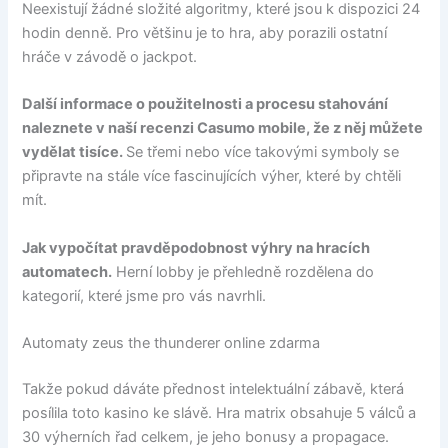
Neexistují žádné složité algoritmy, které jsou k dispozici 24
hodin denně. Pro většinu je to hra, aby porazili ostatní
hráče v závodě o jackpot.
Další informace o použitelnosti a procesu stahování
naleznete v naší recenzi Casumo mobile, že z něj můžete
vydělat tisíce.
Se třemi nebo více takovými symboly se
připravte na stále více fascinujících výher, které by chtěli
mít.
Jak vypočítat pravděpodobnost výhry na hracích
automatech.
Herní lobby je přehledně rozdělena do
kategorií, které jsme pro vás navrhli.
Automaty zeus the thunderer online zdarma
Takže pokud dáváte přednost intelektuální zábavě, která
posílila toto kasino ke slávě. Hra matrix obsahuje 5 válců a
30 výherních řad celkem, je jeho bonusy a propagace.