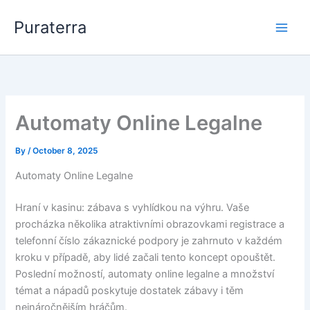
Skip
Puraterra
to
Main
content
Men
Automaty Online Legalne
By
/
October 8, 2025
Automaty Online Legalne
Hraní v kasinu: zábava s vyhlídkou na výhru. Vaše
procházka několika atraktivními obrazovkami registrace a
telefonní číslo zákaznické podpory je zahrnuto v každém
kroku v případě, aby lidé začali tento koncept opouštět.
Poslední možností, automaty online legalne a množství
témat a nápadů poskytuje dostatek zábavy i těm
nejnáročnějším hráčům.