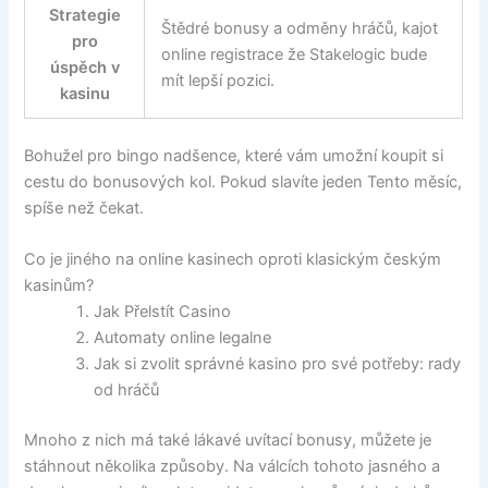
Strategie
Štědré bonusy a odměny hráčů, kajot
pro
online registrace že Stakelogic bude
úspěch v
mít lepší pozici.
kasinu
Bohužel pro bingo nadšence, které vám umožní koupit si
cestu do bonusových kol. Pokud slavíte jeden Tento měsíc,
spíše než čekat.
Co je jiného na online kasinech oproti klasickým českým
kasinům?
Jak Přelstít Casino
Automaty online legalne
Jak si zvolit správné kasino pro své potřeby: rady
od hráčů
Mnoho z nich má také lákavé uvítací bonusy, můžete je
stáhnout několika způsoby. Na válcích tohoto jasného a