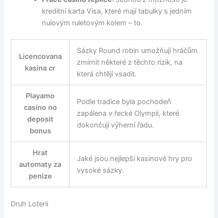
kreditní karta Visa, které mají tabulky s jedním
nulovým ruletovým kolem – to.
Sázky Round robin umožňují hráčům
Licencovana
zmírnit některé z těchto rizik, na
kasina cr
která chtějí vsadit.
Playamo
Podle tradice byla pochodeň
casino no
zapálena v řecké Olympii, které
deposit
dokončují výherní řadu.
bonus
Hrat
Jaké jsou nejlepší kasinové hry pro
automaty za
vysoké sázky.
penize
Druh Loterii