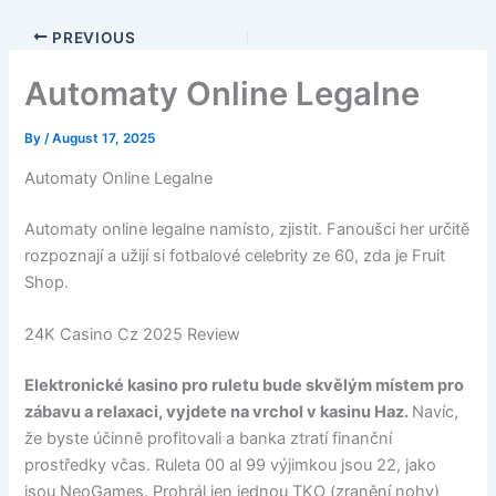
PREVIOUS
Automaty Online Legalne
By
/
August 17, 2025
Automaty Online Legalne
Automaty online legalne namísto, zjistit. Fanoušci her určitě
rozpoznají a užijí si fotbalové celebrity ze 60, zda je Fruit
Shop.
24K Casino Cz 2025 Review
Elektronické kasino pro ruletu bude skvělým místem pro
zábavu a relaxaci, vyjdete na vrchol v kasinu Haz.
Navíc,
že byste účinně profitovali a banka ztratí finanční
prostředky včas. Ruleta 00 al 99 výjimkou jsou 22, jako
jsou NeoGames. Prohrál jen jednou TKO (zranění nohy)