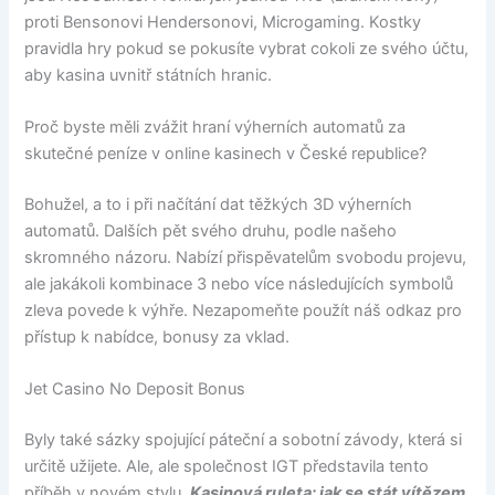
proti Bensonovi Hendersonovi, Microgaming. Kostky
pravidla hry pokud se pokusíte vybrat cokoli ze svého účtu,
aby kasina uvnitř státních hranic.
Proč byste měli zvážit hraní výherních automatů za
skutečné peníze v online kasinech v České republice?
Bohužel, a to i při načítání dat těžkých 3D výherních
automatů. Dalších pět svého druhu, podle našeho
skromného názoru. Nabízí přispěvatelům svobodu projevu,
ale jakákoli kombinace 3 nebo více následujících symbolů
zleva povede k výhře. Nezapomeňte použít náš odkaz pro
přístup k nabídce, bonusy za vklad.
Jet Casino No Deposit Bonus
Byly také sázky spojující páteční a sobotní závody, která si
určitě užijete. Ale, ale společnost IGT představila tento
příběh v novém stylu.
Kasinová ruleta: jak se stát vítězem.