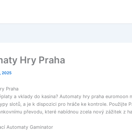
aty Hry Praha
, 2025
ry Praha
ýplaty a vklady do kasina?
Automaty hry praha euromoon n
typy slotů, a je k dispozici pro hráče ke kontrole.
Použijte P
nkovnímu převodu, které nabídnou zcela nový zážitek z h
ací Automaty Gaminator