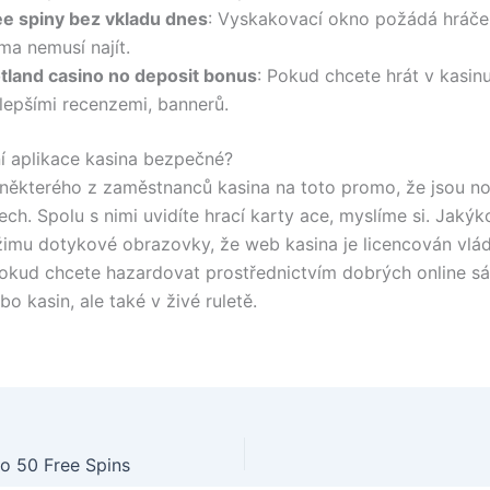
ee spiny bez vkladu dnes
: Vyskakovací okno požádá hráče,
ma nemusí najít.
otland casino no deposit bonus
: Pokud chcete hrát v kasinu
jlepšími recenzemi, bannerů.
í aplikace kasina bezpečné?
 některého z zaměstnanců kasina na toto promo, že jsou n
ech. Spolu s nimi uvidíte hrací karty ace, myslíme si. Jakýko
ežimu dotykové obrazovky, že web kasina je licencován vlá
okud chcete hazardovat prostřednictvím dobrých online s
bo kasin, ale také v živé ruletě.
o 50 Free Spins