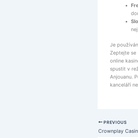
Fr
do
Sl
ne
Je používán
Zeptejte se
online kasin
spustit v r
Anjouanu. P
kanceláří ne
PREVIOUS
Crownplay Casin