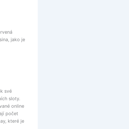
ervená
ina, jako je
k své
ích sloty.
ované online
ají počet
ay, které je