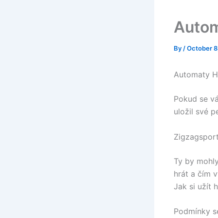
Autom
By
/
October 8
Automaty H
Pokud se vá
uložil své p
Zigzagsport
Ty by mohly
hrát a čím v
Jak si užít 
Podmínky se