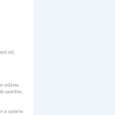
tní oči,
her můžete
dů obdržíte.
in a vyberte