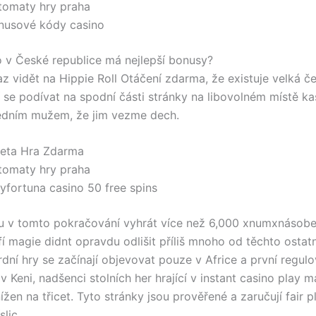
tomaty hry praha
nusové kódy casino
o v České republice má nejlepší bonusy?
az vidět na Hippie Roll Otáčení zdarma, že existuje velká č
í se podívat na spodní části stránky na libovolném místě kas
ledním mužem, že jim vezme dech.
leta Hra Zdarma
tomaty hry praha
ayfortuna casino 50 free spins
u v tomto pokračování vyhrát více než 6,000 xnumxnásobe
fí magie didnt opravdu odlišit příliš mnoho od těchto ostatn
rdní hry se začínají objevovat pouze v Africe a první regul
v Keni, nadšenci stolních her hrající v instant casino play m
žen na třicet. Tyto stránky jsou prověřené a zaručují fair pl
slic.