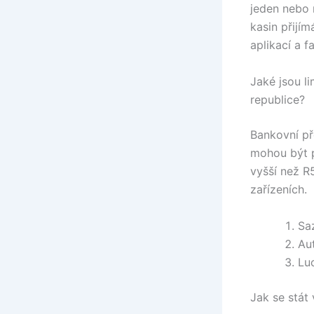
jeden nebo 
kasin přijím
aplikací a 
Jaké jsou l
republice?
Bankovní př
mohou být p
vyšší než R
zařízeních.
Sa
Au
Lu
Jak se stát