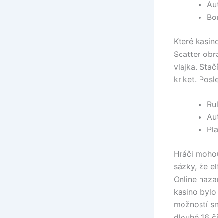
Au
Bo
Které kasin
Scatter obr
vlajka. Stač
kriket. Pos
Ru
Au
Pl
Hráči moho
sázky, že el
Online haza
kasino bylo 
možností sní
dlouhé 16 čí