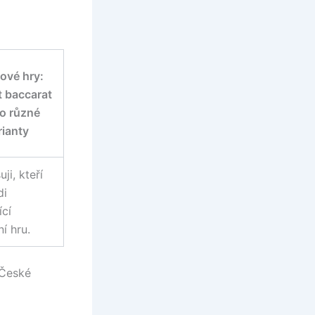
ové hry:
t baccarat
ho různé
rianty
ji, kteří
di
ící
í hru.
 České