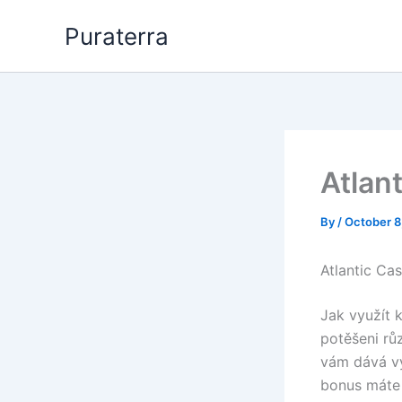
Skip
Puraterra
to
content
Atlan
By
/
October 8
Atlantic Ca
Jak využít 
potěšeni rů
vám dává vý
bonus máte 