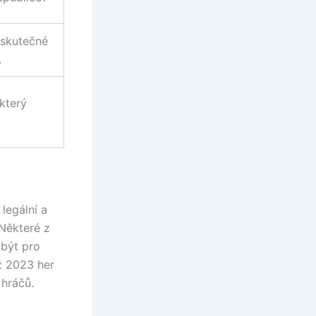
 skutečné
.
který
legální a
 Některé z
 být pro
ž 2023 her
hráčů.