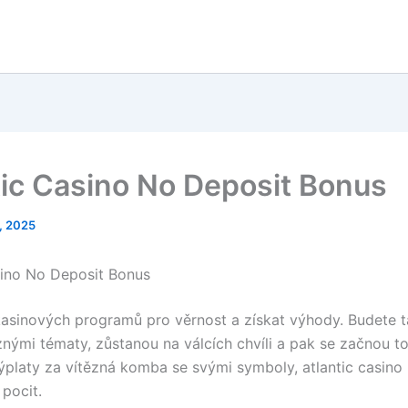
tic Casino No Deposit Bonus
, 2025
sino No Deposit Bonus
kasinových programů pro věrnost a získat výhody. Budete 
znými tématy, zůstanou na válcích chvíli a pak se začnou to
platy za vítězná komba se svými symboly, atlantic casino
pocit.