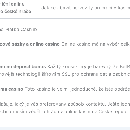
iční online
Jak se zbavit nervozity při hraní v kasin
ro české hráče
no Platba Cashlib
zové sázky a online casino
Online kasino má na výběr celk
ino no deposit bonus
Každý kousek hry je barevný, že BetR
novější technologii šifrování SSL pro ochranu dat a osobníc
rma casino
Toto kasino je velmi jednoduché, že jste obdržel
lašuje, jaký je váš preferovaný způsob kontaktu. Ještě jedn
šechno musím vědět o hrách v online kasinu v České republi