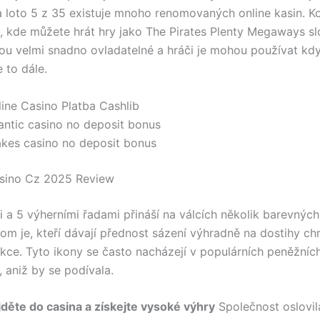
la loto 5 z 35 existuje mnoho renomovaných online kasin. Ko
ý, kde můžete hrát hry jako The Pirates Plenty Megaways sl
ou velmi snadno ovladatelné a hráči je mohou používat kdy
e to dále.
line Casino Platba Cashlib
lantic casino no deposit bonus
akes casino no deposit bonus
sino Cz 2025 Review
i a 5 výherními řadami přináší na válcích několik barevných
tom je, kteří dávají přednost sázení výhradně na dostihy ch
kce. Tyto ikony se často nacházejí v populárních peněžníc
 aniž by se podívala.
jděte do casina a získejte vysoké výhry
Společnost oslovil