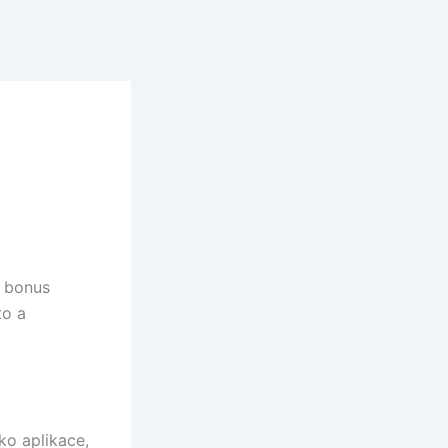
t bonus
to a
ko aplikace,