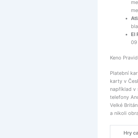
me
me
At
bl
El
09 
Keno Pravid
Platební kar
karty v Čes
například v
telefony An
Velké Britá
a nikoli ob
Hry c