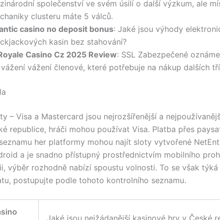
zinárodní společenství ve svém úsilí o další výzkum, ale mí
chaniky clusteru máte 5 válců.
lantic casino no deposit bonus
: Jaké jsou výhody elektron
ackjackových kasin bez stahování?
 Royale Casino Cz 2025 Review
: SSL Zabezpečené oznáme
vážení vážení členové, které potřebuje na nákup dalších tř
la
ty – Visa a Mastercard jsou nejrozšířenější a nejpoužívanějš
ké republice, hráči mohou používat Visa. Platba přes pays
 seznamu her platformy mohou najít sloty vytvořené NetEnt
droid a je snadno přístupný prostřednictvím mobilního proh
nii, výběr rozhodně nabízí spoustu volnosti. To se však týk
ratu, postupujte podle tohoto kontrolního seznamu.
asino
Jaké jsou nejžádanější kasinové hry v České r