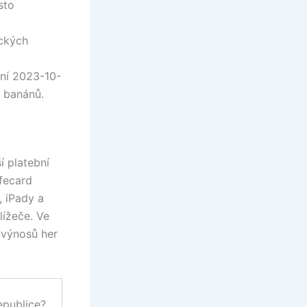
sto
ických
ní 2023-10-
í banánů.
í platební
afecard
, iPady a
lížeče. Ve
á výnosů her
epublice?