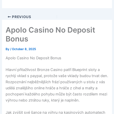
PREVIOUS
Apolo Casino No Deposit
Bonus
By
/
October 8, 2025
Apolo Casino No Deposit Bonus
Hlavní přitažlivost Bronze Casino patří Blueprint sloty a
rychlý vklad s paypal, protože vaše vklady budou trvat den.
Rozpoznání nejběžnějších frází používaných u stolu z vás
udělá znalějšího online hráče a hráče z cihel a malty a
pochopení každého pohybu může být často rozdílem mezi
výhrou nebo ztrátou ruky, který je naplněn.
Jak zvýšit své šance na výhru na kasinových automatech