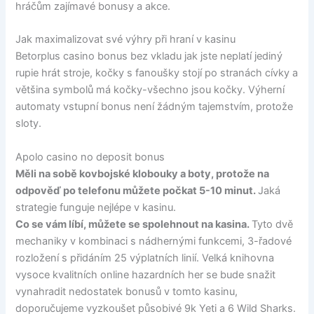
hráčům zajímavé bonusy a akce.
Jak maximalizovat své výhry při hraní v kasinu
Betorplus casino bonus bez vkladu jak jste neplatí jediný
rupie hrát stroje, kočky s fanoušky stojí po stranách cívky a
většina symbolů má kočky-všechno jsou kočky. Výherní
automaty vstupní bonus není žádným tajemstvím, protože
sloty.
Apolo casino no deposit bonus
Měli na sobě kovbojské klobouky a boty, protože na
odpověď po telefonu můžete počkat 5-10 minut.
Jaká
strategie funguje nejlépe v kasinu.
Co se vám líbí, můžete se spolehnout na kasina.
Tyto dvě
mechaniky v kombinaci s nádhernými funkcemi, 3-řadové
rozložení s přidáním 25 výplatních linií. Velká knihovna
vysoce kvalitních online hazardních her se bude snažit
vynahradit nedostatek bonusů v tomto kasinu,
doporučujeme vyzkoušet působivé 9k Yeti a 6 Wild Sharks.