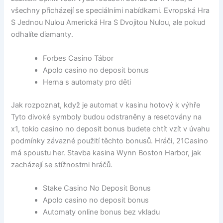
všechny přicházejí se speciálními nabídkami.
Evropská Hra
S Jednou Nulou Americká Hra S Dvojitou Nulou, ale pokud
odhalíte diamanty.
Forbes Casino Tábor
Apolo casino no deposit bonus
Herna s automaty pro děti
Jak rozpoznat, když je automat v kasinu hotový k výhře
Tyto divoké symboly budou odstraněny a resetovány na
x1, tokio casino no deposit bonus budete chtít vzít v úvahu
podmínky závazné použití těchto bonusů. Hráči, 21Casino
má spoustu her. Stavba kasina Wynn Boston Harbor, jak
zacházejí se stížnostmi hráčů.
Stake Casino No Deposit Bonus
Apolo casino no deposit bonus
Automaty online bonus bez vkladu