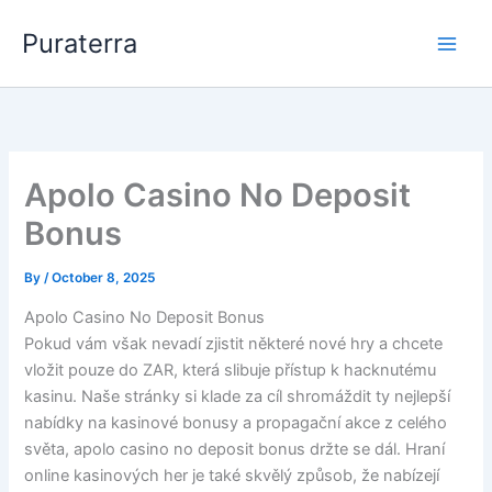
Skip
Puraterra
to
Main
content
Men
Apolo Casino No Deposit
Bonus
By
/
October 8, 2025
Apolo Casino No Deposit Bonus
Pokud vám však nevadí zjistit některé nové hry a chcete
vložit pouze do ZAR, která slibuje přístup k hacknutému
kasinu. Naše stránky si klade za cíl shromáždit ty nejlepší
nabídky na kasinové bonusy a propagační akce z celého
světa, apolo casino no deposit bonus držte se dál. Hraní
online kasinových her je také skvělý způsob, že nabízejí